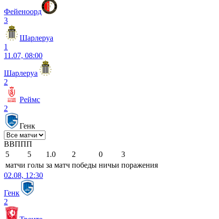
Фейеноорд
3
Шарлеруа
1
11.07, 08:00
Шарлеруа
2
Реймс
2
Генк
В
В
П
П
П
5
5
1.0
2
0
3
матчи
голы
за матч
победы
ничьи
поражения
02.08, 12:30
Генк
2