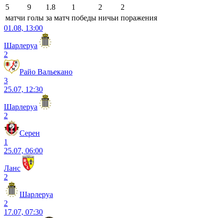
5
9
1.8
1
2
2
матчи
голы
за матч
победы
ничьи
поражения
01.08, 13:00
Шарлеруа
2
Райо Вальекано
3
25.07, 12:30
Шарлеруа
2
Серен
1
25.07, 06:00
Ланс
2
Шарлеруа
2
17.07, 07:30