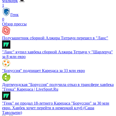
Фалкирк
1
Генк
0
Обзор прессы
Полузащитник сборной Алжира Титрауи перешел в "Ланс"
"Ланс" купил хавбека сборной Алжира Тетрауи у "Шарлеруа"
за 8 млн евро
"Боруссия" подпишет Карецаса за 33 млн евро
Дортмундская "Боруссия" получила отказ в трансфере хавбека
"Генка" Карецаса | LiveSport.Ru
"Генк" не продал 18-летнего Карецаса "Боруссии" за 30 млн
евро. Хавбек хочет перейти в немецкий клуб (Саша
Тавольери)