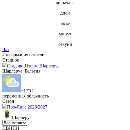
до начала
дней
часов
минут
секунд
Чат
Информация о матче
Стадион
Стад дю Пэи де Шарлеруа
Шарлеруа, Бельгия
+17°C
переменная облачность
Сезон
Про-Лига 2026/2027
Шарлеруа
П
В
Н
П
Н