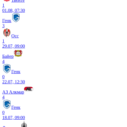
Твенте
1
01.08, 07:30
Генк
3
Осс
1
29.07, 09:00
Байер
4
Генк
0
22.07, 12:30
АЗ Алкмар
4
Генк
0
18.07, 09:00