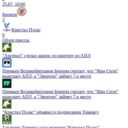
25.07, 10:00
Бромли
3
Кристал Пэлас
0
Обзор прессы
"Арсенал" сделал запрос по вингеру из АПЛ
Премьер Великобритании Бернем считает, что "Ман Сити"
выиграет АПЛ, а "Эвертон" займет 7-е место
Премьер Великобритании Бернем считает, что "Ман Сити"
выиграет АПЛ, а "Эвертон" займет 7-е место
"Кристал Пэлас" объявил о подписании Томиясу
Такэхиро Томиясу стал игроком "Кристал Пэлас"