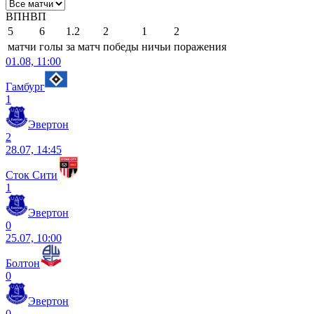
В
П
Н
В
П
5
6
1.2
2
1
2
матчи
голы
за матч
победы
ничьи
поражения
01.08, 11:00
Гамбург
1
Эвертон
2
28.07, 14:45
Сток Сити
1
Эвертон
0
25.07, 10:00
Болтон
0
Эвертон
0