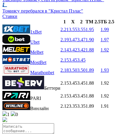
Томиясу перебрался в "Кристал Пэлас"
Ставки
1
X
2
ТМ 2.5
ТБ 2.5
2.21
3.55
3.55
1.95
1.99
1xBet
2.19
3.47
3.47
1.90
1.97
Ubet
2.14
3.42
3.42
1.88
1.92
Melbet
2.15
3.45
3.45
MostBet
2.18
3.50
3.50
1.89
1.93
Marathonbet
2.15
3.45
3.45
1.88
1.92
Беттери
2.15
3.45
3.45
1.88
1.92
PARI
2.12
3.35
3.35
1.89
1.91
Винлайн
1
0