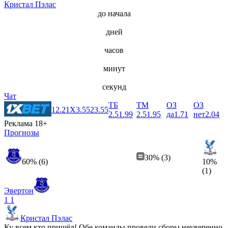
Кристал Пэлас
до начала
дней
часов
минут
секунд
Чат
ТБ
ТМ
ОЗ
ОЗ
1
2.21
X
3.55
2
3.55
2.5
1.99
2.5
1.95
да
1.71
нет
2.04
Реклама 18+
Прогнозы
30% (3)
60% (6)
10%
(1)
Эвертон
1
1
Кристал Пэлас
Ку всем кто пришёл! Обе команды провели сборы неуверенно