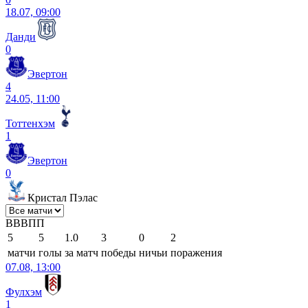
18.07, 09:00
Данди
0
Эвертон
4
24.05, 11:00
Тоттенхэм
1
Эвертон
0
Кристал Пэлас
В
В
В
П
П
5
5
1.0
3
0
2
матчи
голы
за матч
победы
ничьи
поражения
07.08, 13:00
Фулхэм
1