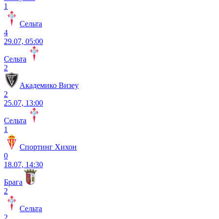
1
Сельта
4
29.07, 05:00
Сельта
2
Академико Визеу
2
25.07, 13:00
Сельта
1
Спортинг Хихон
0
18.07, 14:30
Брага
2
Сельта
2