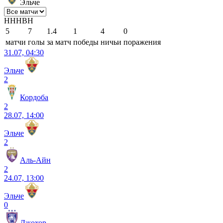
Эльче
Н
Н
Н
В
Н
5
7
1.4
1
4
0
матчи
голы
за матч
победы
ничьи
поражения
31.07, 04:30
Эльче
2
Кордоба
2
28.07, 14:00
Эльче
2
Аль-Айн
2
24.07, 13:00
Эльче
0
Джохор