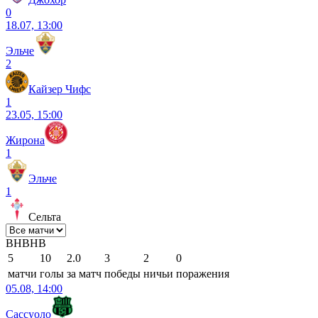
0
18.07, 13:00
Эльче
2
Кайзер Чифс
1
23.05, 15:00
Жирона
1
Эльче
1
Сельта
В
Н
В
Н
В
5
10
2.0
3
2
0
матчи
голы
за матч
победы
ничьи
поражения
05.08, 14:00
Сассуоло