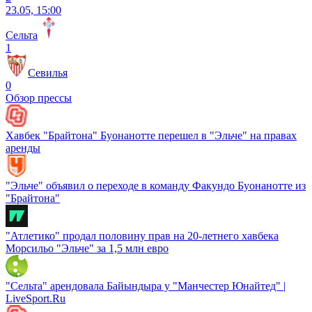
23.05, 15:00
Сельта
1
Севилья
0
Обзор прессы
Хавбек "Брайтона" Буонанотте перешел в "Эльче" на правах
аренды
"Эльче" объявил о переходе в команду Факундо Буонанотте из
"Брайтона"
"Атлетико" продал половину прав на 20-летнего хавбека
Морсильо "Эльче" за 1,5 млн евро
"Сельта" арендовала Байындыра у "Манчестер Юнайтед" |
LiveSport.Ru