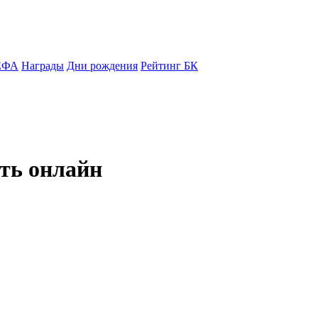
ЕФА
Награды
Дни рождения
Рейтинг БК
еть онлайн