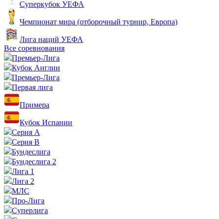
Суперкубок УЕФА
Чемпионат мира (отборочный турнир, Европа)
Лига наций УЕФА
Все соревнования
Премьер-Лига
Кубок Англии
Премьер-Лига
Первая лига
Примера
Кубок Испании
Серия А
Серия B
Бундеслига
Бундеслига 2
Лига 1
Лига 2
МЛС
Про-Лига
Суперлига