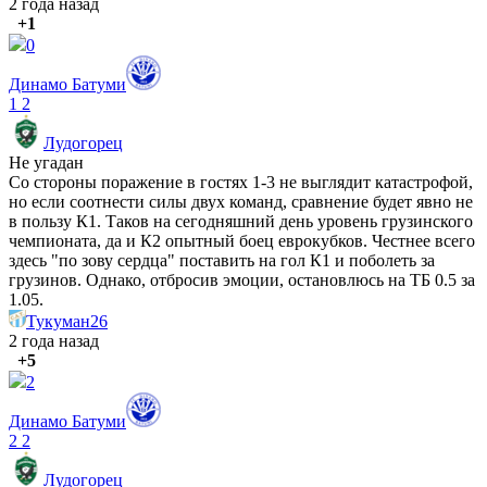
2 года назад
+1
0
Динамо Батуми
1
2
Лудогорец
Не угадан
Со стороны поражение в гостях 1-3 не выглядит катастрофой,
но если соотнести силы двух команд, сравнение будет явно не
в пользу К1. Таков на сегодняшний день уровень грузинского
чемпионата, да и К2 опытный боец еврокубков. Честнее всего
здесь "по зову сердца" поставить на гол К1 и поболеть за
грузинов. Однако, отбросив эмоции, остановлюсь на ТБ 0.5 за
1.05.
Тукуман26
2 года назад
+5
2
Динамо Батуми
2
2
Лудогорец