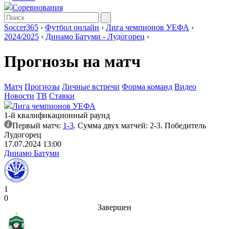
Соревнования
Soccer365
›
Футбол онлайн
›
Лига чемпионов УЕФА
›
2024/2025
›
Динамо Батуми - Лудогорец
›
Прогнозы на матч
Матч
Прогнозы
Личные встречи
Форма команд
Видео
Новости
ТВ
Ставки
Лига чемпионов УЕФА
1-й квалификационный раунд
Первый матч:
1-3
. Сумма двух матчей: 2-3. Победитель
Лудогорец
17.07.2024 13:00
Динамо Батуми
1
0
Завершен