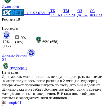
Лудогорец
ТБ
ТМ
ОЗ
ОЗ
1
3.99
X
3.67
2
1.91
2.5
1.69
2.5
2.20
да
1.62
нет
2.33
Реклама 18+
Прогнозы
19%
12%
69% (658)
(185)
(112)
Динамо Батуми
0
1
Лудогорец
Не угадан
Динамо ,как могли ,пытались не крупно проиграть на выезде
,в итоге получилось, всего разница в 2 мяча ,но лудогорец
теперь может спокойно сыграть по счету ,что они и сделают
.Динамо даже и не забьет .болгары же забьют один и доведут
матч до логического завершения. Всё таки пока ещё рано
тягаться с завсегдатаем лиги чемпионов.
denopic91