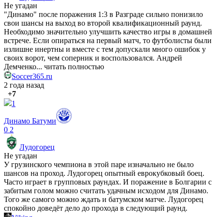
Не угадан
"Динамо" после поражения 1:3 в Разграде сильно понизило
свои шансы на выход во второй квалификационный раунд.
Необходимо значительно улучшить качество игры в домашней
встрече. Если опираться на первый матч, то футболисты были
излишне инертны и вместе с тем допускали много ошибок у
своих ворот, чем соперник и воспользовался. Андрей
Демченко...
читать полностью
Soccer365.ru
2 года назад
+7
1
Динамо Батуми
0
2
Лудогорец
Не угадан
У грузинского чемпиона в этой паре изначально не было
шансов на проход. Лудогорец опытный еврокубковый боец.
Часто играет в групповых раундах. И поражение в Болгарии с
забитым голом можно считать удачным исходом для Динамо.
Того же самого можно ждать и батумском матче. Лудогорец
спокойно доведёт дело до прохода в следующий раунд.