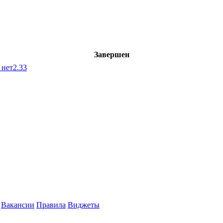
Завершен
 нет
2.33
Вакансии
Правила
Виджеты