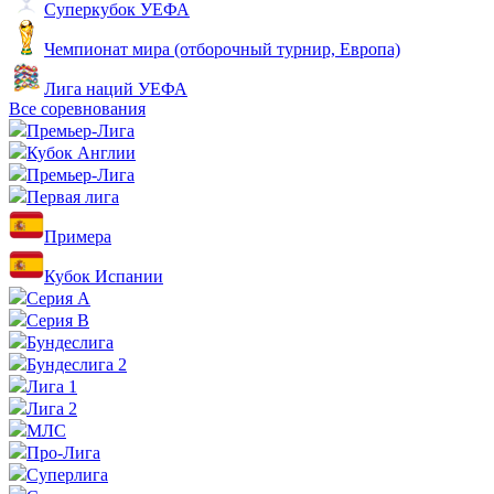
Суперкубок УЕФА
Чемпионат мира (отборочный турнир, Европа)
Лига наций УЕФА
Все соревнования
Премьер-Лига
Кубок Англии
Премьер-Лига
Первая лига
Примера
Кубок Испании
Серия А
Серия B
Бундеслига
Бундеслига 2
Лига 1
Лига 2
МЛС
Про-Лига
Суперлига