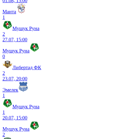
01.08, 15:00
Манта
1
Мушук Руна
2
27.07, 15:00
Мушук Руна
0
Либертад ФК
2
23.07, 20:00
Эмелек
1
Мушук Руна
1
20.07, 15:00
Мушук Руна
2