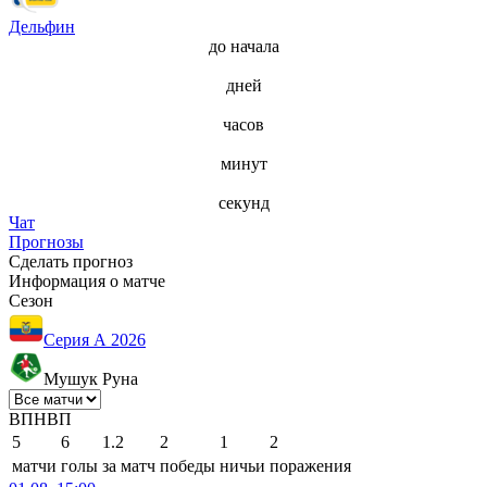
Дельфин
до начала
дней
часов
минут
секунд
Чат
Прогнозы
Сделать прогноз
Информация о матче
Сезон
Серия А 2026
Мушук Руна
В
П
Н
В
П
5
6
1.2
2
1
2
матчи
голы
за матч
победы
ничьи
поражения