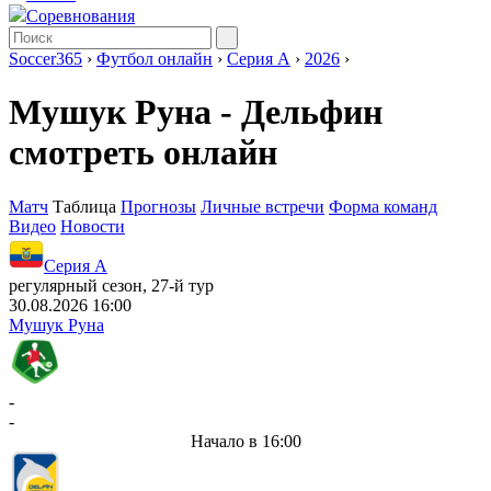
Соревнования
Soccer365
›
Футбол онлайн
›
Серия А
›
2026
›
Мушук Руна - Дельфин
смотреть онлайн
Матч
Таблица
Прогнозы
Личные встречи
Форма команд
Видео
Новости
Серия А
регулярный сезон, 27-й тур
30.08.2026 16:00
Мушук Руна
-
-
Начало в 16:00