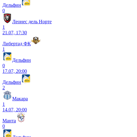
Дельфин
0
Леонес дель Норте
1
21.07, 17:30
Либертад ФК
1
Дельфин
0
17.07, 20:00
Дельфин
2
Макара
1
14.07, 20:00
Манта
0