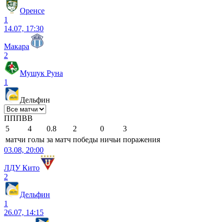
Оренсе
1
14.07, 17:30
Макара
2
Мушук Руна
1
Дельфин
П
П
П
В
В
5
4
0.8
2
0
3
матчи
голы
за матч
победы
ничьи
поражения
03.08, 20:00
ЛДУ Кито
2
Дельфин
1
26.07, 14:15