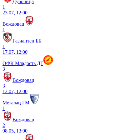
Дубочица
1
23.07, 12:00
Вождовац
1
Газиантеп ББ
1
17.07, 12:00
ОФК Младость ДГ
3
Вождовац
3
12.07, 12:00
Металац ГМ
1
Вождовац
2
08.05, 13:00