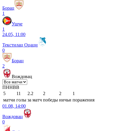
Борац
1
Ушче
1
24.05, 11:00
Текстилац Оцаци
0
Борац
2
Вождовац
П
Н
Н
В
В
5
11
2.2
2
2
1
матчи
голы
за матч
победы
ничьи
поражения
01.08, 14:00
Вождовац
0