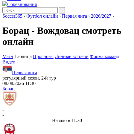
Соревнования
Soccer365
›
Футбол онлайн
›
Первая лига
›
2026/2027
›
Борац - Вождовац смотреть
онлайн
Матч
Таблица
Прогнозы
Личные встречи
Форма команд
Видео
Первая лига
регулярный сезон, 2-й тур
08.08.2026 11:30
Борац
-
-
Начало в 11:30