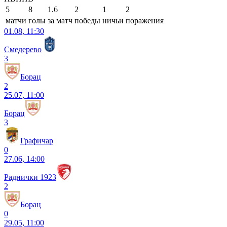
5
8
1.6
2
1
2
матчи
голы
за матч
победы
ничьи
поражения
01.08, 11:30
Смедерево
3
Борац
2
25.07, 11:00
Борац
3
Графичар
0
27.06, 14:00
Раднички 1923
2
Борац
0
29.05, 11:00