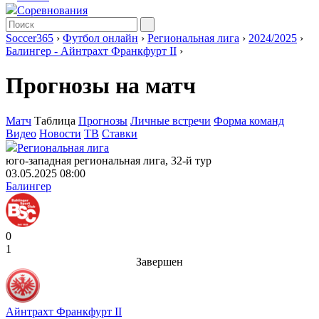
Соревнования
Soccer365
›
Футбол онлайн
›
Региональная лига
›
2024/2025
›
Балингер - Айнтрахт Франкфурт II
›
Прогнозы на матч
Матч
Таблица
Прогнозы
Личные встречи
Форма команд
Видео
Новости
ТВ
Ставки
Региональная лига
юго-западная региональная лига, 32-й тур
03.05.2025 08:00
Балингер
0
1
Завершен
Айнтрахт Франкфурт II