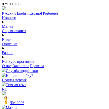
02:10 10.08
Русский
English
Espanol
Português
Новости
Матчи
Соревнования
Видео
Общение
Разное
Конкурс прогнозов
О нас
Вакансии
Правила
Служба поддержки
Нашли ошибку?
Полная версия
Темная тема
RU
ЧМ 2026
Матчи