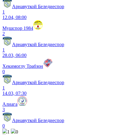
Арнавуткой Беледиеспор
1
12.04, 08:00
Мушспор 1984
2
Арнавуткой Беледиеспор
1
28.03, 06:00
Хекимоглу Трабзон
0
Арнавуткой Беледиеспор
1
14.03, 07:30
Алиага
3
Арнавуткой Беледиеспор
0
1
0