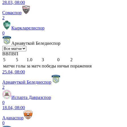
28.03, 08:00
Сомаспор
2
Кыркларелиспор
0
Арнавуткой Беледиеспор
В
В
П
В
П
5
5
1.0
3
0
2
матчи
голы
за матч
победы
ничьи
поражения
25.04, 08:00
Арнавуткой Беледиеспор
2
Испарта Давразспор
0
18.04, 08:00
Аданаспор
0