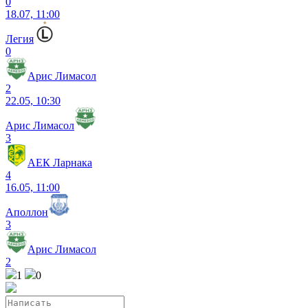
0
18.07, 11:00
Легия
0
Арис Лимасол
2
22.05, 10:30
Арис Лимасол
3
АЕК Ларнака
4
16.05, 11:00
Аполлон
3
Арис Лимасол
2
1
0