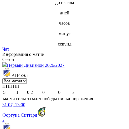
до начала
дней
часов
минут
секунд
Чат
Информация о матче
Сезон
Первый Дивизион 2026/2027
АПОЭЛ
П
П
П
П
П
5
1
0.2
0
0
5
матчи
голы
за матч
победы
ничьи
поражения
31.07, 13:00
Фортуна Ситтард
2