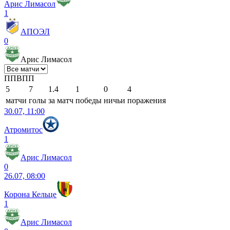
Арис Лимасол
1
АПОЭЛ
0
Арис Лимасол
П
П
В
П
П
5
7
1.4
1
0
4
матчи
голы
за матч
победы
ничьи
поражения
30.07, 11:00
Атромитос
1
Арис Лимасол
0
26.07, 08:00
Корона Кельце
1
Арис Лимасол