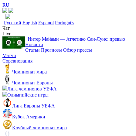
RU
Русский
English
Espanol
Português
Чат
Live
Интер Майами — Атлетико Сан-Луис: превью
Новости
Статьи
Прогнозы
Обзор прессы
Матчи
Соревнования
Чемпионат мира
Чемпионат Европы
Лига чемпионов УЕФА
Олимпийские игры
Лига Европы УЕФА
Кубок Америки
Клубный чемпионат мира