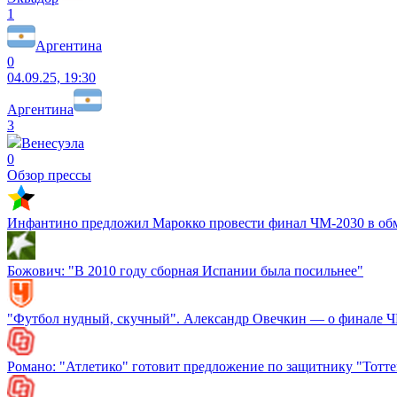
1
Аргентина
0
04.09.25, 19:30
Аргентина
3
Венесуэла
0
Обзор прессы
Инфантино предложил Марокко провести финал ЧМ-2030 в об
Божович: "В 2010 году сборная Испании была посильнее"
"Футбол нудный, скучный". Александр Овечкин — о финале 
Романо: "Атлетико" готовит предложение по защитнику "Тотт