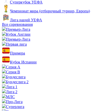
Суперкубок УЕФА
Чемпионат мира (отборочный турнир, Европа)
Лига наций УЕФА
Все соревнования
Премьер-Лига
Кубок Англии
Премьер-Лига
Первая лига
Примера
Кубок Испании
Серия А
Серия B
Бундеслига
Бундеслига 2
Лига 1
Лига 2
МЛС
Про-Лига
Суперлига