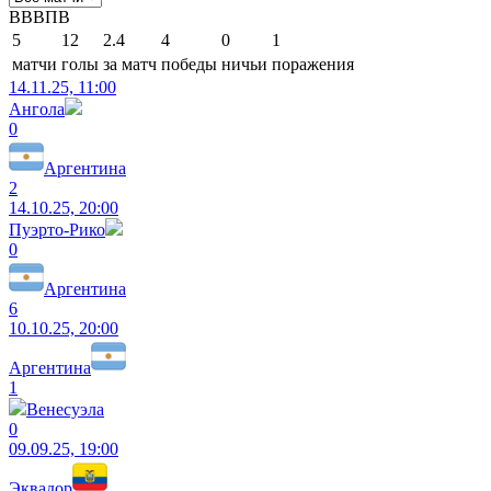
В
В
В
П
В
5
12
2.4
4
0
1
матчи
голы
за матч
победы
ничьи
поражения
14.11.25, 11:00
Ангола
0
Аргентина
2
14.10.25, 20:00
Пуэрто-Рико
0
Аргентина
6
10.10.25, 20:00
Аргентина
1
Венесуэла
0
09.09.25, 19:00
Эквадор