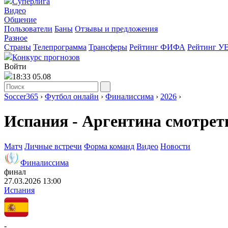
Суперлига
Видео
Общение
Пользователи
Баны
Отзывы и предложения
Разное
Страны
Телепрограмма
Трансферы
Рейтинг ФИФА
Рейтинг У
Конкурс прогнозов
Войти
18:33 05.08
Soccer365
›
Футбол онлайн
›
Финалиссима
›
2026
›
Испания - Аргентина смотрет
Матч
Личные встречи
Форма команд
Видео
Новости
Финалиссима
финал
27.03.2026 13:00
Испания
-