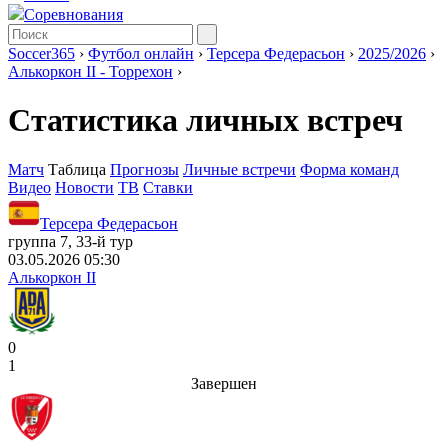
Соревнования
Soccer365
›
Футбол онлайн
›
Терсера Федерасьон
›
2025/2026
›
Алькоркон II - Торрехон
›
Статистика личных встреч
Матч
Таблица
Прогнозы
Личные встречи
Форма команд
Видео
Новости
ТВ
Ставки
Терсера Федерасьон
группа 7, 33-й тур
03.05.2026 05:30
Алькоркон II
0
1
Завершен