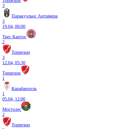
Торрехон
3
Паракуэльос Антамира
3
19.04, 06:00
Трес Кантос
2
Торрехон
3
12.04, 05:30
Торрехон
1
Карабанхель
1
05.04, 12:00
Мостолес
2
Торрехон