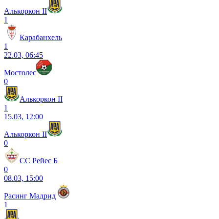
Алькоркон II
1
Карабанхель
1
22.03, 06:45
Мостолес
0
Алькоркон II
1
15.03, 12:00
Алькоркон II
0
СС Рейес Б
0
08.03, 15:00
Расинг Мадрид
1