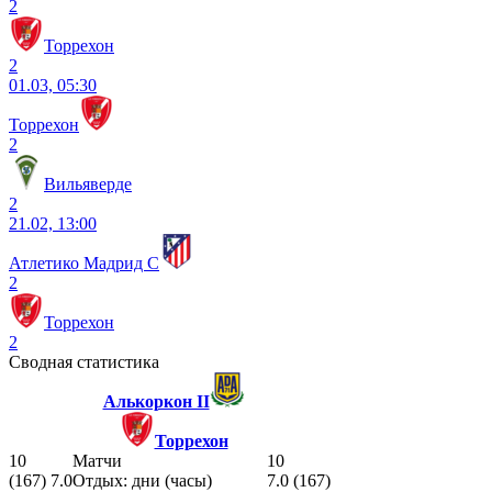
2
Торрехон
2
01.03, 05:30
Торрехон
2
Вильяверде
2
21.02, 13:00
Атлетико Мадрид С
2
Торрехон
2
Сводная статистика
Алькоркон II
Торрехон
10
Матчи
10
(167) 7.0
Отдых: дни (часы)
7.0 (167)