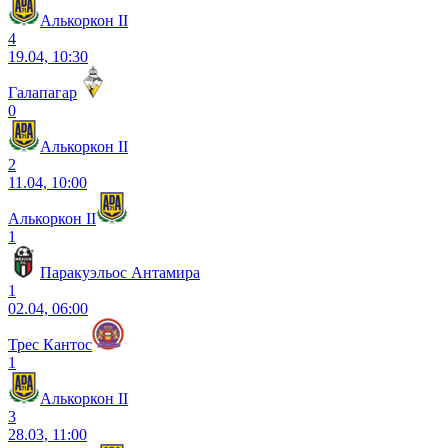
Алькоркон II
4
19.04, 10:30
Галапагар
0
Алькоркон II
2
11.04, 10:00
Алькоркон II
1
Паракуэльос Антамира
1
02.04, 06:00
Трес Кантос
1
Алькоркон II
3
28.03, 11:00