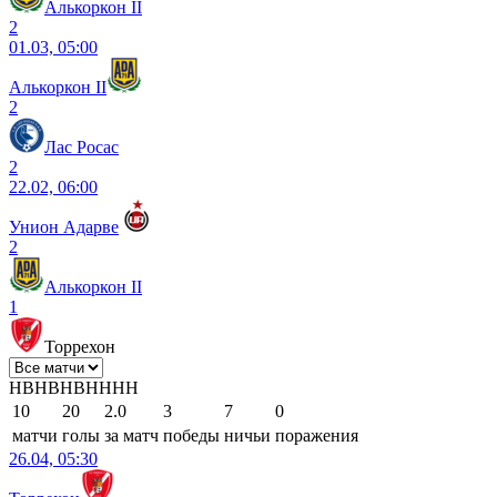
Алькоркон II
2
01.03, 05:00
Алькоркон II
2
Лас Росас
2
22.02, 06:00
Унион Адарве
2
Алькоркон II
1
Торрехон
Н
В
Н
В
Н
В
Н
Н
Н
Н
10
20
2.0
3
7
0
матчи
голы
за матч
победы
ничьи
поражения
26.04, 05:30