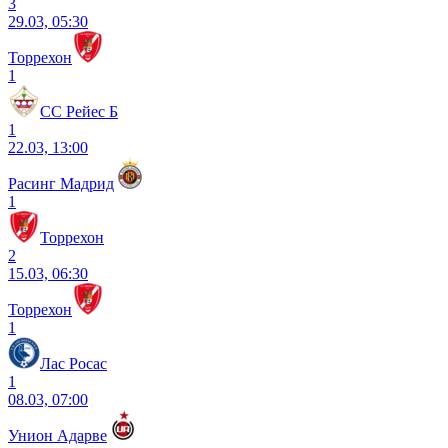
3
29.03, 05:30
Торрехон
1
СС Рейес Б
1
22.03, 13:00
Расинг Мадрид
1
Торрехон
2
15.03, 06:30
Торрехон
1
Лас Росас
1
08.03, 07:00
Унион Адарве