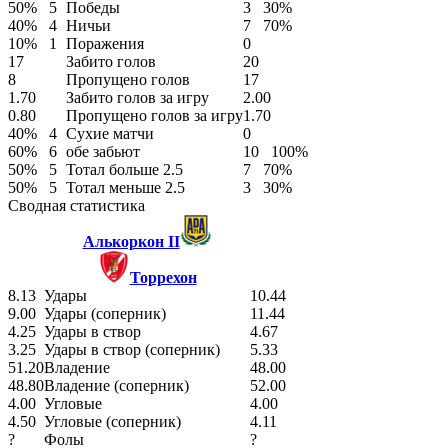
50%
5
Победы
3
30%
40%
4
Ничьи
7
70%
10%
1
Поражения
0
17
Забито голов
20
8
Пропущено голов
17
1.70
Забито голов за игру
2.00
0.80
Пропущено голов за игру
1.70
40%
4
Сухие матчи
0
60%
6
обе забьют
10
100%
50%
5
Тотал больше 2.5
7
70%
50%
5
Тотал меньше 2.5
3
30%
Сводная статистика
Алькоркон II
Торрехон
8.13
Удары
10.44
9.00
Удары (соперник)
11.44
4.25
Удары в створ
4.67
3.25
Удары в створ (соперник)
5.33
51.20
Владение
48.00
48.80
Владение (соперник)
52.00
4.00
Угловые
4.00
4.50
Угловые (соперник)
4.11
?
Фолы
?