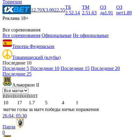
Торрехон
ТБ
ТМ
ОЗ
ОЗ
1
2.70
X
3.00
2
2.55
2.5
2.14
2.5
1.63
да
1.91
нет
1.89
Реклама 18+
Все соревнования
Все соревнования
Официальные
Не официальные
Терсера Федерасьон
Товарищеский (клубы)
Последние 10
Последние 5
Последние 10
Последние 15
Последние 20
Последние 25
Алькоркон II
В
В
Н
В
Н
В
Н
В
Н
П
10
17
1.7
5
4
1
матчи
голы
за матч
победы
ничьи
поражения
26.04, 05:30
Парла
0