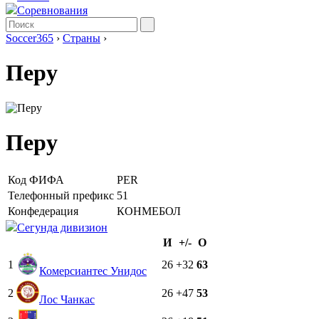
Соревнования
Soccer365
›
Страны
›
Перу
Перу
Код ФИФА
PER
Телефонный префикс
51
Конфедерация
КОНМЕБОЛ
Сегунда дивизион
И
+/-
О
1
26
+32
63
Комерсиантес Унидос
2
26
+47
53
Лос Чанкас