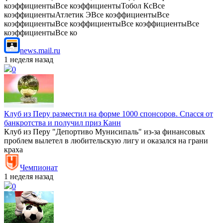
коэффициентыВсе коэффициентыТобол КсВсе
коэффициентыАтлетик ЭВсе коэффициентыВсе
коэффициентыВсе коэффициентыВсе коэффициентыВсе
коэффициентыВсе ко
news.mail.ru
1 неделя назад
0
Клуб из Перу разместил на форме 1000 спонсоров. Спасся от
банкротства и получил приз Канн
Клуб из Перу "Депортиво Мунисипаль" из-за финансовых
проблем вылетел в любительскую лигу и оказался на грани
краха
Чемпионат
1 неделя назад
0