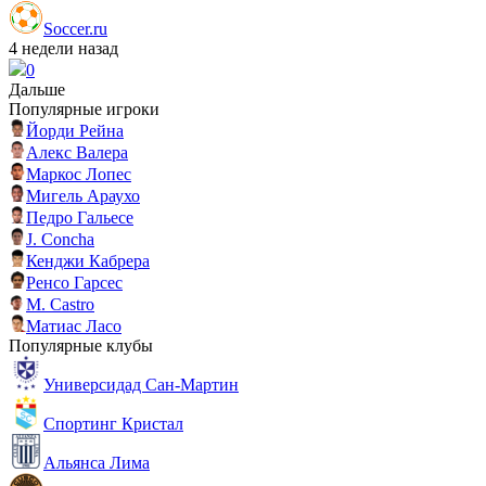
Soccer.ru
4 недели назад
0
Дальше
Популярные игроки
Йорди Рейна
Алекс Валера
Маркос Лопес
Мигель Араухо
Педро Гальесе
J. Concha
Кенджи Кабрера
Ренсо Гарсес
M. Castro
Матиас Ласо
Популярные клубы
Универсидад Сан-Мартин
Спортинг Кристал
Альянса Лима