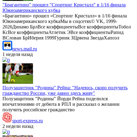
"Брагантино" прошел "Спортинг Кристалл" в 1/16 финала
Южноамериканского кубка
«Брагантино» прошел «Спортинг Кристалл» в 1/16 финала
Южноамериканского кубкаМы в соцсетях© VK, 1999-
2026Динамо БрлВсе коэффициентыВсе коэффициентыТобол
КсВсе коэффициентыАтлетик ЭВсе коэффициентыРапид
ВСлован БрИберия 1999Гурник ЗЦрвена ЗвездаХапоэл
news.mail.ru
1 неделя назад
0
Полузащитник "Родины" Рейна: "Надеюсь, скоро получить
гражданство России, уже давно здесь живу"
Полузащитник "Родины" Йорди Рейна поделился
впечатлениями от дебюта в РПЛ и рассказал о желании
получить российское гражданство
sport-express.ru
2 недели назад
0