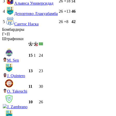
3
26
+18
51
Альянса Универсидад
4
26
+13
46
Депортиво Ллакуабамба
5
26
+8
42
Сантос Наска
Бомбардиры
Г+П
Штрафники
15
1
24
M. Sen
13
23
J. Quintero
11
30
O. Takeuchi
10
26
J. Zambrano