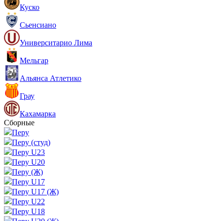
Куско
Сьенсиано
Университарио Лима
Мельгар
Альянса Атлетико
Грау
Кахамарка
Сборные
Перу
Перу (студ)
Перу U23
Перу U20
Перу (Ж)
Перу U17
Перу U17 (Ж)
Перу U22
Перу U18