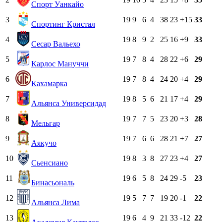
Спорт Уанкайо
3
19
9
6
4
38
23
+15
33
Спортинг Кристал
4
19
8
9
2
25
16
+9
33
Сесар Вальехо
5
19
7
8
4
28
22
+6
29
Карлос Мануччи
6
19
7
8
4
24
20
+4
29
Кахамарка
7
19
8
5
6
21
17
+4
29
Альянса Универсидад
8
19
7
7
5
23
20
+3
28
Мельгар
9
19
7
6
6
28
21
+7
27
Аякучо
10
19
8
3
8
27
23
+4
27
Сьенсиано
11
19
6
5
8
24
29
-5
23
Бинасьональ
12
19
5
7
7
19
20
-1
22
Альянса Лима
13
19
6
4
9
21
33
-12
22