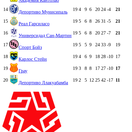
Академия Кантолао
14
19
4
9
6
20
24
-4
21
Депортиво Мунисипаль
15
19
5
6
8
26
31
-5
21
Реал Гарсиласо
16
19
5
6
8
20
27
-7
21
Универсидад Сан-Мартин
17
19
5
5
9
24
33
-9
19
Спорт Бойз
18
19
4
6
9
18
28
-10
17
Карлос Стейн
19
19
3
8
8
17
27
-10
17
Грау
20
19
2
5
12
25
42
-17
11
Депортиво Ллакуабамба