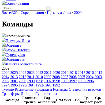
Соревнования
Soccer365
›
Соревнования
›
Премиум-Лига
›
2009
›
Команды
Премиум-Лига
Премиум-Лига
Эсилиига
Кубок Эстонии
Суперкубок
Эсилиига B
Женская Мейстрилига
2009
2026
2025
2024
2023
2022
2021
2020
2019
2018
2017
2016
2015
2014
2013
2012
2011
2010
2009
2008
2007
2006
2005
2004
2003
2002
2001
2000
1999
1998
1997/1998
1996/1997
1995/1996
1994/1995
1993/1994
1992/1993
1992
Турнир
Расписание
Результаты
Команды
Статистика игроков
Трансферы
История
Лучшие голы
Главный
Год
Ср.
Ср.
Команда
Ссылки
UEFA
тренер
основания
возраст
рост