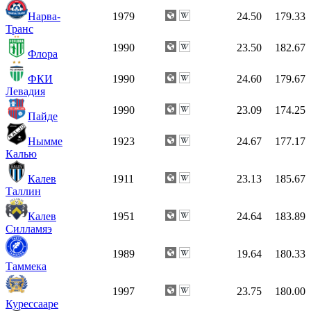
Нарва-
1979
24.50
179.33
Транс
1990
23.50
182.67
Флора
ФКИ
1990
24.60
179.67
Левадия
1990
23.09
174.25
Пайде
Нымме
1923
24.67
177.17
Калью
Калев
1911
23.13
185.67
Таллин
Калев
1951
24.64
183.89
Силламяэ
1989
19.64
180.33
Таммека
1997
23.75
180.00
Курессааре