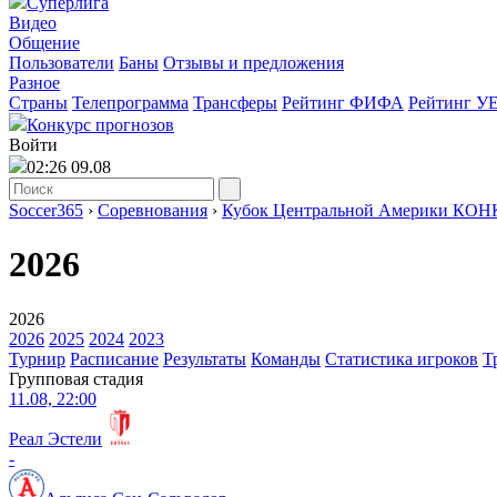
Суперлига
Видео
Общение
Пользователи
Баны
Отзывы и предложения
Разное
Страны
Телепрограмма
Трансферы
Рейтинг ФИФА
Рейтинг У
Конкурс прогнозов
Войти
02:26 09.08
Soccer365
›
Соревнования
›
Кубок Центральной Америки КО
2026
2026
2026
2025
2024
2023
Турнир
Расписание
Результаты
Команды
Статистика игроков
Т
Групповая стадия
11.08, 22:00
Реал Эстели
-