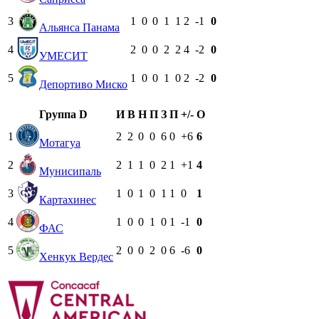
3
1
0
0
1
1
2
-1
0
Альянса Панама
4
2
0
0
2
2
4
-2
0
УМЕСИТ
5
1
0
0
1
0
2
-2
0
Депортиво Миско
Группа D
И
В
Н
П
З
П
+/-
О
1
2
2
0
0
6
0
+6
6
Мотагуа
2
2
1
1
0
2
1
+1
4
Мунисипаль
3
1
0
1
0
1
1
0
1
Картахинес
4
1
0
0
1
0
1
-1
0
ФАС
5
2
0
0
2
0
6
-6
0
Хенкук Вердес