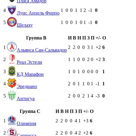
Пласа Амадор
4
1
0
0
1
1
2
-1
0
Луис Анхель Фирпо
5
1
0
0
1
0
1
-1
0
Шелаху
Группа B
И
В
Н
П
З
П
+/-
О
1
2
2
0
0
3
1
+2
6
Альянса Сан-Сальвадор
2
1
1
0
0
2
0
+2
3
Реал Эстели
3
1
0
1
0
0
0
0
1
КД Марафон
4
2
0
1
1
0
1
-1
1
Эредиано
5
2
0
0
2
1
4
-3
0
Антигуа
Группа C
И
В
Н
П
З
П
+/-
О
1
2
2
0
0
4
1
+3
6
Олимпия
2
2
2
0
0
4
2
+2
6
Саприсса