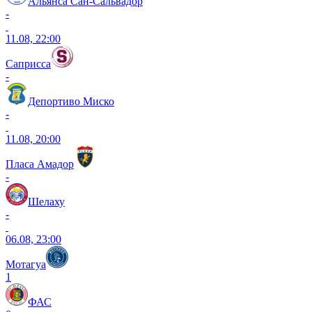
Альянса Сан-Сальвадор
-
11.08, 22:00
Саприсса
-
Депортиво Миско
-
11.08, 20:00
Пласа Амадор
-
Шелаху
-
06.08, 23:00
Мотагуа
1
ФАС