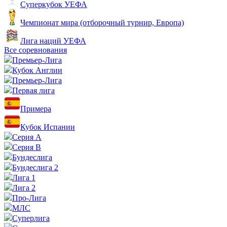
Суперкубок УЕФА
Чемпионат мира (отборочный турнир, Европа)
Лига наций УЕФА
Все соревнования
Премьер-Лига
Кубок Англии
Премьер-Лига
Первая лига
Примера
Кубок Испании
Серия А
Серия B
Бундеслига
Бундеслига 2
Лига 1
Лига 2
Про-Лига
МЛС
Суперлига