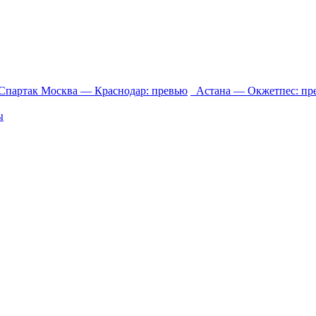
партак Москва ― Краснодар: превью
Астана ― Окжетпес: пр
ы