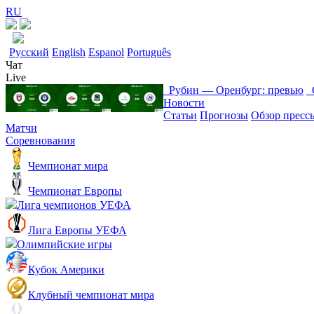
RU
Русский
English
Espanol
Português
Чат
Live
Рубин ― Оренбург: превью
С
Новости
Статьи
Прогнозы
Обзор пресс
Матчи
Соревнования
Чемпионат мира
Чемпионат Европы
Лига чемпионов УЕФА
Лига Европы УЕФА
Олимпийские игры
Кубок Америки
Клубный чемпионат мира