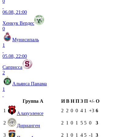
0
06.08, 21:00
Хенкук Вердес
0
Мунисипаль
1
05.08, 22:00
Саприсса
2
Альянса Панама
1
Группа A
И
В
Н
П
З
П
+/-
О
1
2
2
0
0
4
1
+3
6
Алахуэленсе
2
2
1
0
1
5
5
0
3
Дирианген
3
2
1
0
1
4
5
-1
3