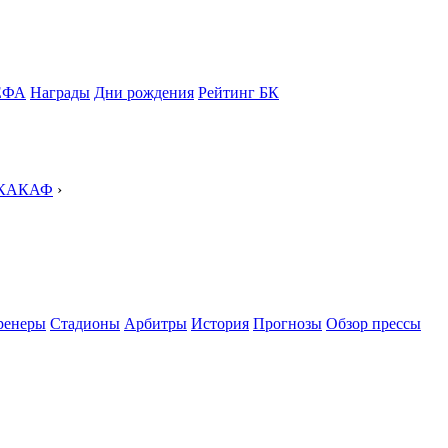
ЕФА
Награды
Дни рождения
Рейтинг БК
НКАКАФ
›
ренеры
Стадионы
Арбитры
История
Прогнозы
Обзор прессы