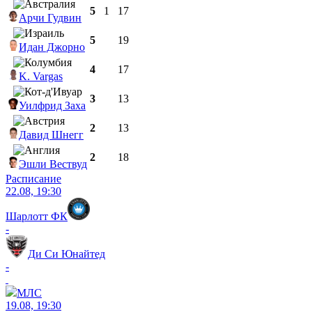
5
1
17
Арчи Гудвин
5
19
Идан Джорно
4
17
K. Vargas
3
13
Уилфрид Заха
2
13
Давид Шнегг
2
18
Эшли Вествуд
Расписание
22.08, 19:30
Шарлотт ФК
-
Ди Си Юнайтед
-
МЛС
19.08, 19:30