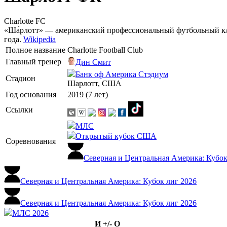
Charlotte FC
«Ша́рлотт» — американский профессиональный футбольный кл
года.
Wikipedia
Полное название
Charlotte Football Club
Главный тренер
Дин Смит
Банк оф Америка Стэдиум
Стадион
Шарлотт, США
Год основания
2019 (7 лет)
Ссылки
МЛС
Открытый кубок США
Соревнования
Северная и Центральная Америка: Кубок
Северная и Центральная Америка: Кубок лиг 2026
Северная и Центральная Америка: Кубок лиг 2026
МЛС 2026
И
+/-
О