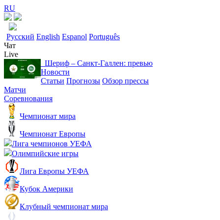
RU
Русский
English
Espanol
Português
Чат
Live
Шериф – Санкт-Галлен: превью
Новости
Статьи
Прогнозы
Обзор прессы
Матчи
Соревнования
Чемпионат мира
Чемпионат Европы
Лига чемпионов УЕФА
Олимпийские игры
Лига Европы УЕФА
Кубок Америки
Клубный чемпионат мира