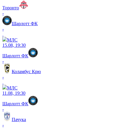
Торонто
-
Шарлотт ФК
-
МЛС
15.08, 19:30
Шарлотт ФК
-
Коламбус Крю
-
МЛС
11.08, 19:30
Шарлотт ФК
-
Пачука
-