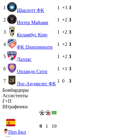
1
1
+3
3
Шарлотт ФК
2
1
+2
3
Интер Майами
3
1
+2
3
Коламбус Крю
4
1
+2
3
ФК Цинциннати
5
1
+2
3
Даллас
6
1
+1
3
Орландо Сити
7
1
0
3
Лос-Анджелес ФК
Бомбардиры
Ассистенты
Г+П
Штрафники
9
1
19
Пеп Бил