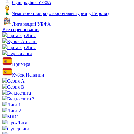
Суперкубок УЕФА
Чемпионат мира (отборочный турнир, Европа)
Лига наций УЕФА
Все соревнования
Премьер-Лига
Кубок Англии
Премьер-Лига
Первая лига
Примера
Кубок Испании
Серия А
Серия B
Бундеслига
Бундеслига 2
Лига 1
Лига 2
МЛС
Про-Лига
Суперлига