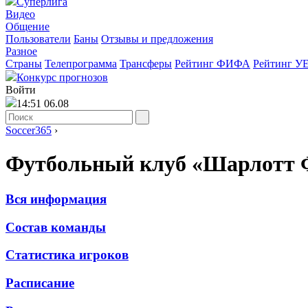
Суперлига
Видео
Общение
Пользователи
Баны
Отзывы и предложения
Разное
Страны
Телепрограмма
Трансферы
Рейтинг ФИФА
Рейтинг У
Конкурс прогнозов
Войти
14:51 06.08
Soccer365
›
Футбольный клуб «Шарлотт
Вся информация
Состав команды
Статистика игроков
Расписание