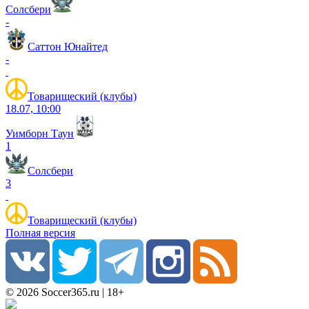
Солсбери
-
Саттон Юнайтед
-
Товарищеский (клубы)
18.07, 10:00
Уимборн Таун
1
Солсбери
3
Товарищеский (клубы)
Полная версия
© 2026 Soccer365.ru | 18+