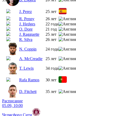
J. Perez
25 лет
R. Penny
26 лет
J. Hedges
22 года
O. Dore
21 год
J. Ragguette
25 лет
R. Silva
26 лет
N. Coppin
24 года
A. McCreadie
25 лет
T. Lewis
34 года
Rafa Ramos
30 лет
D. Fitchett
35 лет
Расписание
05.09, 10:00
Челмсфорд Сити