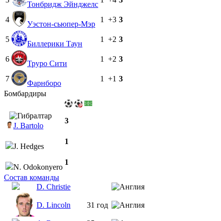
Тонбридж Эйнджелс
4
1
+3
3
Уэстон-сьюпер-Мэр
5
1
+2
3
Биллерики Таун
6
1
+2
3
Труро Сити
7
1
+1
3
Фарнборо
Бомбардиры
3
J. Bartolo
1
J. Hedges
1
N. Odokonyero
Состав команды
D. Christie
D. Lincoln
31 год