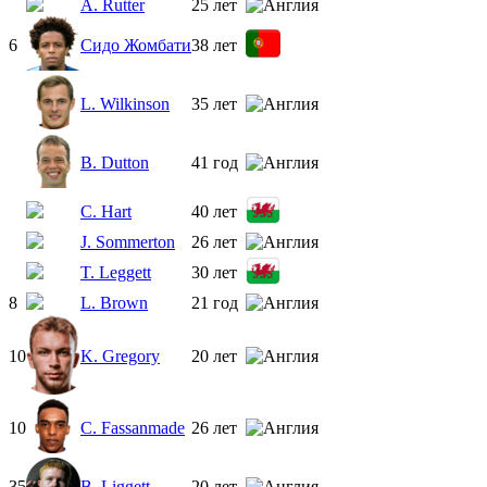
A. Rutter
25 лет
6
Сидо Жомбати
38 лет
L. Wilkinson
35 лет
B. Dutton
41 год
C. Hart
40 лет
J. Sommerton
26 лет
T. Leggett
30 лет
8
L. Brown
21 год
10
K. Gregory
20 лет
10
C. Fassanmade
26 лет
35
B. Liggett
20 лет