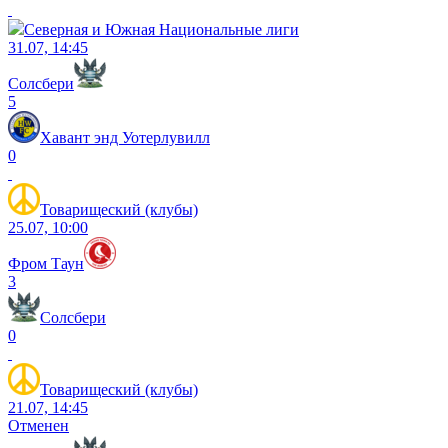
Северная и Южная Национальные лиги
31.07, 14:45
Солсбери
5
Хавант энд Уотерлувилл
0
Товарищеский (клубы)
25.07, 10:00
Фром Таун
3
Солсбери
0
Товарищеский (клубы)
21.07, 14:45
Отменен