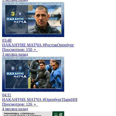
03:48
НАКАНУНЕ МАТЧА #РостовОренбург
Просмотров: 150
•
3 месяца назад
04:11
НАКАНУНЕ МАТЧА #ОренбургПариНН
Просмотров: 126
•
4 месяца назад