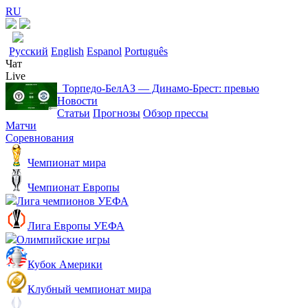
RU
Русский
English
Espanol
Português
Чат
Live
Торпедо-БелАЗ ― Динамо-Брест: превью
Новости
Статьи
Прогнозы
Обзор прессы
Матчи
Соревнования
Чемпионат мира
Чемпионат Европы
Лига чемпионов УЕФА
Лига Европы УЕФА
Олимпийские игры
Кубок Америки
Клубный чемпионат мира