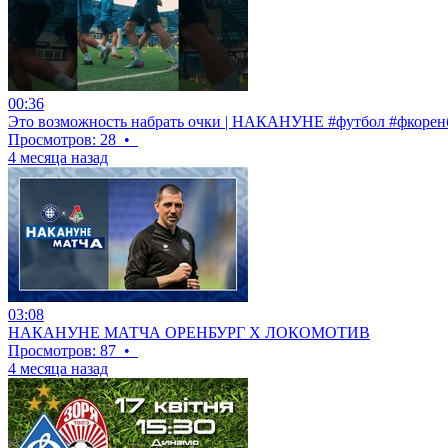
00:36
Это возможность набрать очки | НАКАНУНЕ #футбол #фкоренбу
Просмотров: 28
•
4 месяца назад
03:08
НАКАНУНЕ МАТЧА ОРЕНБУРГ Х ЛОКОМОТИВ
Просмотров: 87
•
4 месяца назад