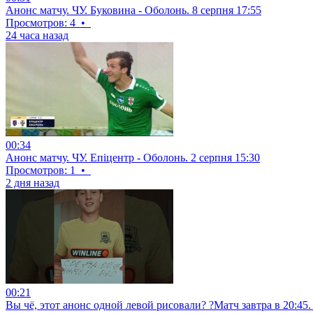
Анонс матчу. ЧУ. Буковина - Оболонь. 8 серпня 17:55
Просмотров: 4
•
24 часа назад
00:34
Анонс матчу. ЧУ. Епіцентр - Оболонь. 2 серпня 15:30
Просмотров: 1
•
2 дня назад
00:21
Вы чё, этот анонс одной левой рисовали? ?Матч завтра в 20:45. Б