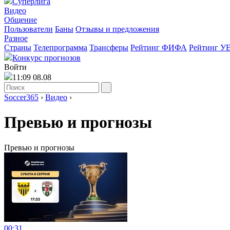
Суперлига
Видео
Общение
Пользователи
Баны
Отзывы и предложения
Разное
Страны
Телепрограмма
Трансферы
Рейтинг ФИФА
Рейтинг У
Конкурс прогнозов
Войти
11:09 08.08
Soccer365
›
Видео
›
Превью и прогнозы
Превью и прогнозы
00:31