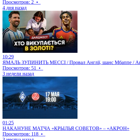
Просмотров: 2
•
4 дня назад
10:29
ЯМАЛЬ ЗУПИНИТЬ МЕССІ / Провал Англії, шанс Мбаппе / Ан
Просмотров: 51
•
3 недели назад
01:25
НАКАНУНЕ МАТЧА «КРЫЛЬЯ СОВЕТОВ» – «АКРОН»
Просмотров: 118
•
3 месяца назад