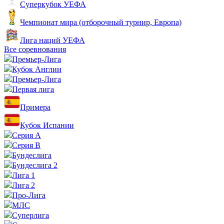
Суперкубок УЕФА
Чемпионат мира (отборочный турнир, Европа)
Лига наций УЕФА
Все соревнования
Премьер-Лига
Кубок Англии
Премьер-Лига
Первая лига
Примера
Кубок Испании
Серия А
Серия B
Бундеслига
Бундеслига 2
Лига 1
Лига 2
Про-Лига
МЛС
Суперлига