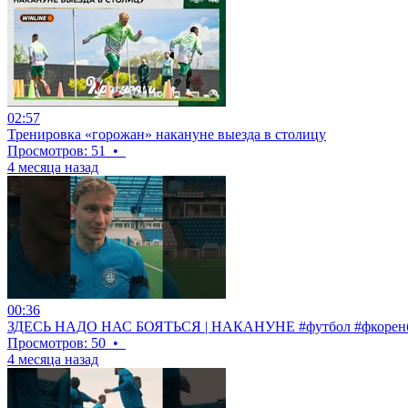
02:57
Тренировка «горожан» накануне выезда в столицу
Просмотров: 51
•
4 месяца назад
00:36
ЗДЕСЬ НАДО НАС БОЯТЬСЯ | НАКАНУНЕ #футбол #фкоренбу
Просмотров: 50
•
4 месяца назад