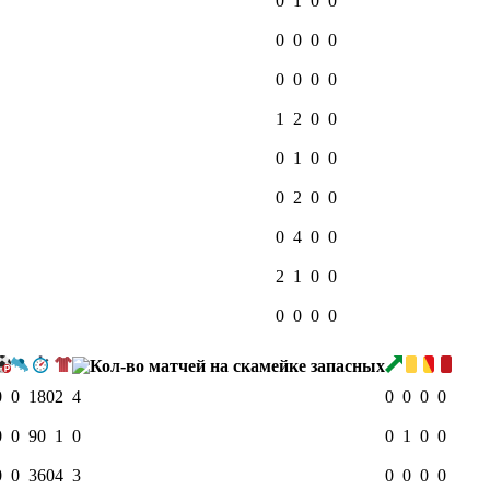
0
1
0
0
0
0
0
0
0
0
0
0
1
2
0
0
0
1
0
0
0
2
0
0
0
4
0
0
2
1
0
0
0
0
0
0
0
0
180
2
4
0
0
0
0
0
0
90
1
0
0
1
0
0
0
0
360
4
3
0
0
0
0