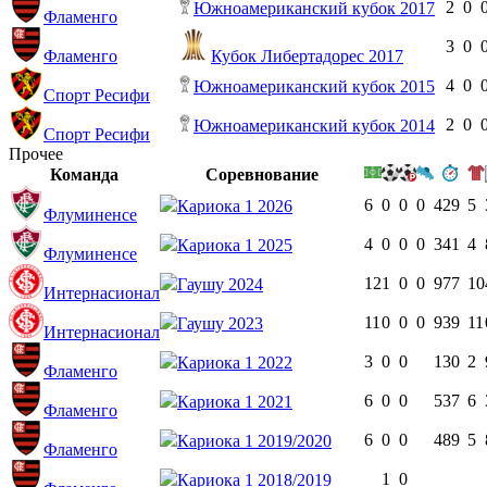
2
0
Южноамериканский кубок 2017
Фламенго
3
0
Фламенго
Кубок Либертадорес 2017
4
0
Южноамериканский кубок 2015
Спорт Ресифи
2
0
Южноамериканский кубок 2014
Спорт Ресифи
Прочее
Команда
Соревнование
6
0
0
0
429
5
Кариока 1 2026
Флуминенсе
4
0
0
0
341
4
Кариока 1 2025
Флуминенсе
12
1
0
0
977
10
Гаушу 2024
Интернасионал
11
0
0
0
939
11
Гаушу 2023
Интернасионал
3
0
0
130
2
Кариока 1 2022
Фламенго
6
0
0
537
6
Кариока 1 2021
Фламенго
6
0
0
489
5
Кариока 1 2019/2020
Фламенго
1
0
Кариока 1 2018/2019