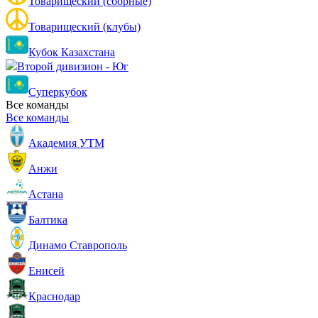
Товарищеский (сборные)
Товарищеский (клубы)
Кубок Казахстана
Второй дивизион - Юг
Суперкубок
Все команды
Все команды
Академия УТМ
Анжи
Астана
Балтика
Динамо Ставрополь
Енисей
Краснодар