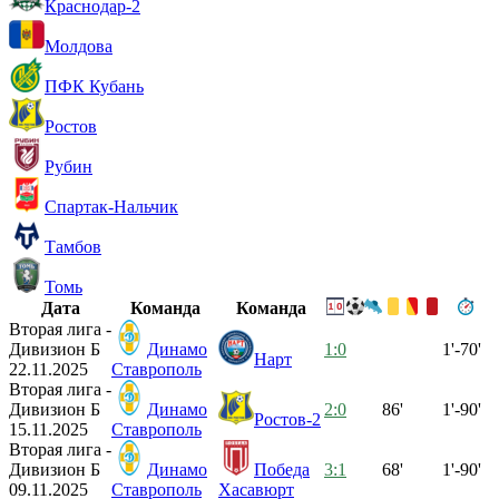
Краснодар-2
Молдова
ПФК Кубань
Ростов
Рубин
Спартак-Нальчик
Тамбов
Томь
Дата
Команда
Команда
Вторая лига -
Дивизион Б
Динамо
1:0
1'-70'
Нарт
22.11.2025
Ставрополь
Вторая лига -
Дивизион Б
Динамо
2:0
86'
1'-90'
Ростов-2
15.11.2025
Ставрополь
Вторая лига -
Дивизион Б
Динамо
Победа
3:1
68'
1'-90'
09.11.2025
Ставрополь
Хасавюрт