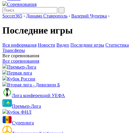
Соревнования
Soccer365
›
Динамо Ставрополь
›
Валерий Чуперка
›
Последние игры
Вся информация
Новости
Видео
Последние игры
Статистика
Трансферы
Все соревнования
Все соревнования
Премьер-Лига
Первая лига
Кубок России
Вторая лига - Дивизион Б
Лига конференций УЕФА
Премьер-Лига
Кубок ФНЛ
Суперлига