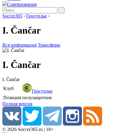
Соревнования
Soccer365
›
Гросуплье
›
I. Čančar
Вся информация
Трансферы
I. Čančar
I. Čančar
Клуб
Гросуплье
Позиция
полузащитник
Полная версия
© 2026 Soccer365.ru | 18+