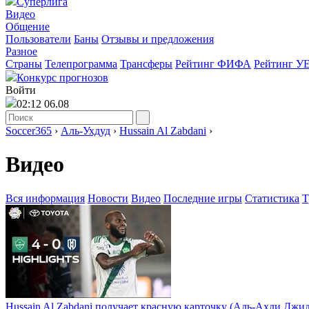
Суперлига
Видео
Общение
Пользователи
Баны
Отзывы и предложения
Разное
Страны
Телепрограмма
Трансферы
Рейтинг ФИФА
Рейтинг У
Конкурс прогнозов
Войти
02:12 06.08
Soccer365
›
Аль-Ухдуд
›
Hussain Al Zabdani
›
Видео
Вся информация
Новости
Видео
Последние игры
Статистика
Т
Hussain Al Zabdani получает красную карточку (Аль-Ахли Джид