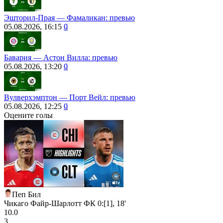
Эшторил-Прая — Фамаликан: превью
05.08.2026, 16:15
0
Бавария ― Астон Вилла: превью
05.08.2026, 13:20
0
Вулверхэмптон — Порт Вейл: превью
05.08.2026, 12:25
0
Оцените голы
Пеп Бил
Чикаго Файр-Шарлотт ФК 0:[1], 18'
10.0
3