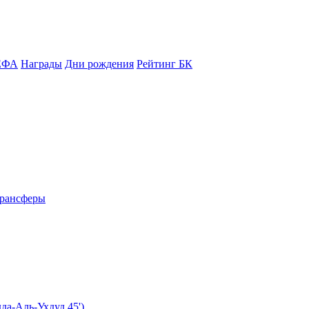
ЕФА
Награды
Дни рождения
Рейтинг БК
рансферы
да-Аль-Ухдуд 45')