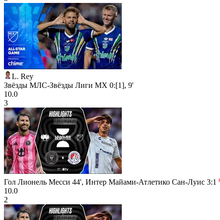
L. Rey
Звёзды МЛС-Звёзды Лиги MX 0:[1], 9'
10.0
3
Гол Лионель Месси 44', Интер Майами-Атлетико Сан-Луис 3:1
10.0
2