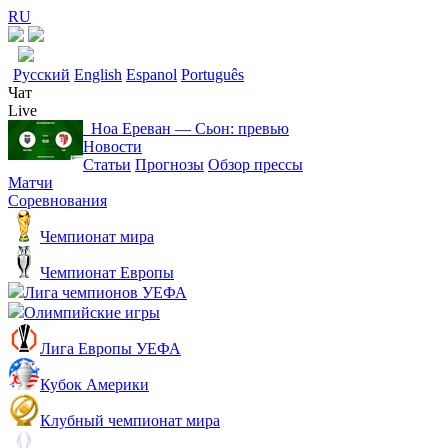
RU
Русский
English
Espanol
Português
Чат
Live
Ноа Ереван ― Сьон: превью
Новости
Статьи
Прогнозы
Обзор прессы
Матчи
Соревнования
Чемпионат мира
Чемпионат Европы
Лига чемпионов УЕФА
Олимпийские игры
Лига Европы УЕФА
Кубок Америки
Клубный чемпионат мира