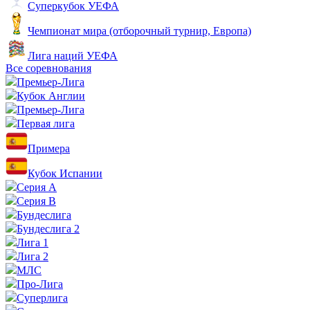
Суперкубок УЕФА
Чемпионат мира (отборочный турнир, Европа)
Лига наций УЕФА
Все соревнования
Премьер-Лига
Кубок Англии
Премьер-Лига
Первая лига
Примера
Кубок Испании
Серия А
Серия B
Бундеслига
Бундеслига 2
Лига 1
Лига 2
МЛС
Про-Лига
Суперлига