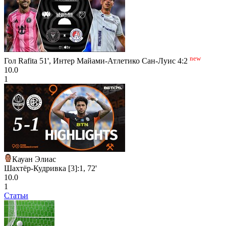
new
Гол Rafita 51', Интер Майами-Атлетико Сан-Луис 4:2
10.0
1
Кауан Элиас
Шахтёр-Кудривка [3]:1, 72'
10.0
1
Статьи