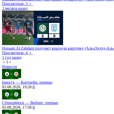
Просмотров: 3
•
3 месяца назад
Hussain Al Zabdani получает красную карточку (Аль-Охдуд-Аль
Просмотров: 4
•
1 год назад
«
1
»
Новости
Брюгге — Кортрейк: превью
05.08.2026, 19:28
0
Сённерйюск ― Виборг: превью
05.08.2026, 17:58
0