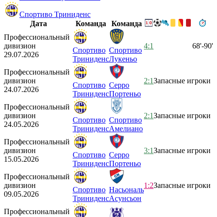
Спортиво Триниденс
Дата
Команда
Команда
Профессиональный
дивизион
4:1
68'-90'
Спортиво
Спортиво
29.07.2026
Триниденс
Лукеньо
Профессиональный
дивизион
2:1
Запасные игроки
Спортиво
Серро
24.07.2026
Триниденс
Портеньо
Профессиональный
дивизион
2:1
Запасные игроки
Спортиво
Спортиво
24.05.2026
Триниденс
Амелиано
Профессиональный
дивизион
3:1
Запасные игроки
Спортиво
Серро
15.05.2026
Триниденс
Портеньо
Профессиональный
дивизион
1:2
Запасные игроки
Спортиво
Насьональ
09.05.2026
Триниденс
Асунсьон
Профессиональный