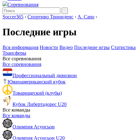
Соревнования
Soccer365
›
Спортиво Триниденс
›
A. Cano
›
Последние игры
Вся информация
Новости
Видео
Последние игры
Статистика
Трансферы
Все соревнования
Все соревнования
Профессиональный дивизион
Южноамериканский кубок
Товарищеский (клубы)
Кубок Либертадорес U20
Все команды
Все команды
Олимпия Асунсьон
Олимпия Асунсьон U20