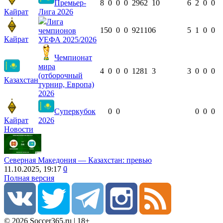
Премьер-
8
0
0
0
296
2
10
6
2
0
0
Кайрат
Лига 2026
Лига
15
0
0
0
921
10
6
5
1
0
0
чемпионов
Кайрат
УЕФА 2025/2026
Чемпионат
мира
4
0
0
0
128
1
3
3
0
0
0
(отборочный
Казахстан
турнир, Европа)
2026
Суперкубок
0
0
0
0
0
Кайрат
2026
Новости
Северная Македония — Казахстан: превью
11.10.2025, 19:17
0
Полная версия
© 2026 Soccer365.ru | 18+