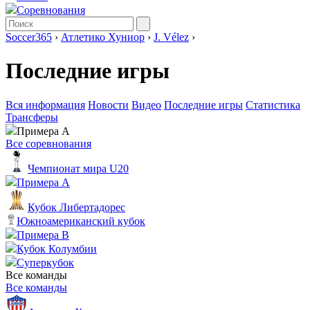
Соревнования
Soccer365
›
Атлетико Хуниор
›
J. Vélez
›
Последние игры
Вся информация
Новости
Видео
Последние игры
Статистика
Трансферы
Примера А
Все соревнования
Чемпионат мира U20
Примера А
Кубок Либертадорес
Южноамериканский кубок
Примера B
Кубок Колумбии
Суперкубок
Все команды
Все команды