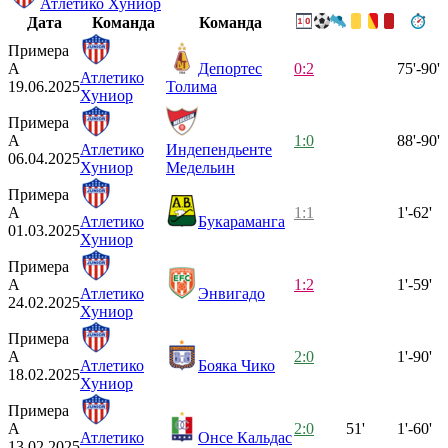
Атлетико Хуниор
Дата
Команда
Команда
Примера
А
Депортес
0:2
75'-90'
Атлетико
19.06.2025
Толима
Хуниор
Примера
А
1:0
88'-90'
Атлетико
Индепендьенте
06.04.2025
Хуниор
Медельин
Примера
А
1:1
1'-62'
Атлетико
Букараманга
01.03.2025
Хуниор
Примера
А
1:2
1'-59'
Атлетико
Энвигадо
24.02.2025
Хуниор
Примера
А
2:0
1'-90'
Атлетико
Бояка Чико
18.02.2025
Хуниор
Примера
А
2:0
51'
1'-60'
Атлетико
Онсе Кальдас
13.02.2025