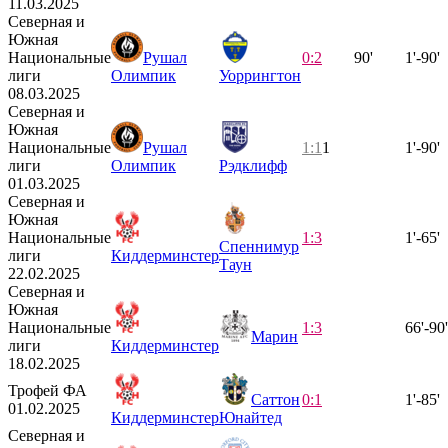
11.03.2025
Северная и
Южная
Национальные
Рушал
0:2
90'
1'-90'
лиги
Олимпик
Уоррингтон
08.03.2025
Северная и
Южная
Национальные
Рушал
1:1
1
1'-90'
лиги
Олимпик
Рэдклифф
01.03.2025
Северная и
Южная
Национальные
1:3
1'-65'
Спеннимур
лиги
Киддерминстер
Таун
22.02.2025
Северная и
Южная
Национальные
1:3
66'-90'
Марин
лиги
Киддерминстер
18.02.2025
Трофей ФА
Саттон
0:1
1'-85'
01.02.2025
Киддерминстер
Юнайтед
Северная и