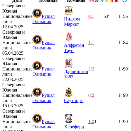
Дата
Команда
Команда
Северная и
Южная
Национальные
Рушал
0:1
53'
1'-56'
Нидхэм
лиги
Олимпик
Маркет
12.04.2025
Северная и
Южная
Национальные
Рушал
1:1
1'-84'
Алфретон
лиги
Олимпик
Таун
05.04.2025
Северная и
Южная
Национальные
Рушал
2:2
1'-90'
Дарлингтон
лиги
Олимпик
1883
22.03.2025
Северная и
Южная
Национальные
Рушал
0:2
1'-90'
лиги
Олимпик
Саутпорт
15.03.2025
Северная и
Южная
Национальные
Рушал
1:0
1
1'-90'
лиги
Олимпик
Херефорд