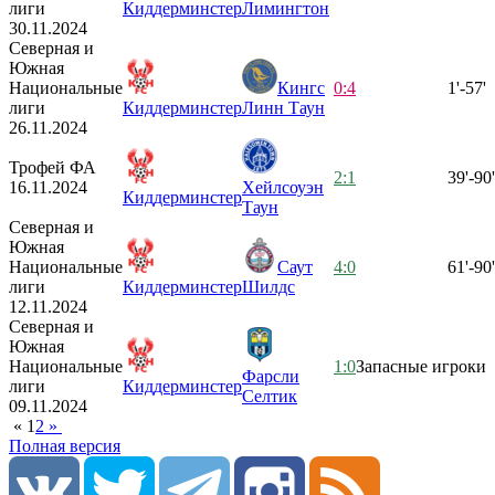
лиги
Киддерминстер
Лимингтон
30.11.2024
Северная и
Южная
Национальные
Кингс
0:4
1'-57'
лиги
Киддерминстер
Линн Таун
26.11.2024
Трофей ФА
2:1
39'-90'
16.11.2024
Хейлсоуэн
Киддерминстер
Таун
Северная и
Южная
Национальные
Саут
4:0
61'-90'
лиги
Киддерминстер
Шилдс
12.11.2024
Северная и
Южная
Национальные
1:0
Запасные игроки
Фарсли
лиги
Киддерминстер
Селтик
09.11.2024
«
1
2
»
Полная версия