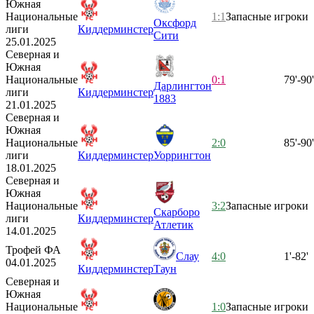
Южная
Национальные
1:1
Запасные игроки
Оксфорд
лиги
Киддерминстер
Сити
25.01.2025
Северная и
Южная
Национальные
0:1
79'-90'
Дарлингтон
лиги
Киддерминстер
1883
21.01.2025
Северная и
Южная
Национальные
2:0
85'-90'
лиги
Киддерминстер
Уоррингтон
18.01.2025
Северная и
Южная
Национальные
3:2
Запасные игроки
Скарборо
лиги
Киддерминстер
Атлетик
14.01.2025
Трофей ФА
Слау
4:0
1'-82'
04.01.2025
Киддерминстер
Таун
Северная и
Южная
Национальные
1:0
Запасные игроки