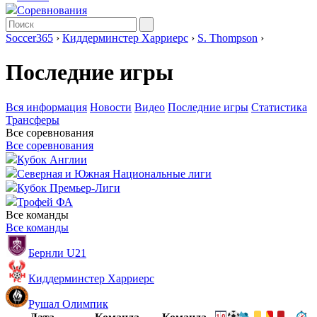
Соревнования
Soccer365
›
Киддерминстер Харриерс
›
S. Thompson
›
Последние игры
Вся информация
Новости
Видео
Последние игры
Статистика
Трансферы
Все соревнования
Все соревнования
Кубок Англии
Северная и Южная Национальные лиги
Кубок Премьер-Лиги
Трофей ФА
Все команды
Все команды
Бернли U21
Киддерминстер Харриерс
Рушал Олимпик