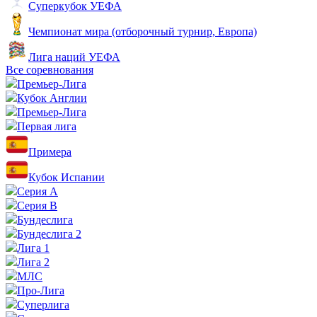
Суперкубок УЕФА
Чемпионат мира (отборочный турнир, Европа)
Лига наций УЕФА
Все соревнования
Премьер-Лига
Кубок Англии
Премьер-Лига
Первая лига
Примера
Кубок Испании
Серия А
Серия B
Бундеслига
Бундеслига 2
Лига 1
Лига 2
МЛС
Про-Лига
Суперлига