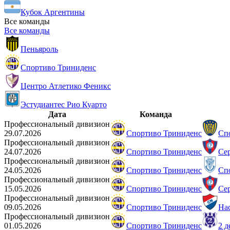
Кубок Аргентины
Все команды
Все команды
Пеньяроль
Спортиво Триниденс
Центро Атлетико Феникс
Эстудиантес Рио Куарто
Дата
Команда
Профессиональный дивизион
29.07.2026
Спортиво Триниденс
Сп
Профессиональный дивизион
24.07.2026
Спортиво Триниденс
Се
Профессиональный дивизион
24.05.2026
Спортиво Триниденс
Сп
Профессиональный дивизион
15.05.2026
Спортиво Триниденс
Се
Профессиональный дивизион
09.05.2026
Спортиво Триниденс
На
Профессиональный дивизион
01.05.2026
Спортиво Триниденс
2 д