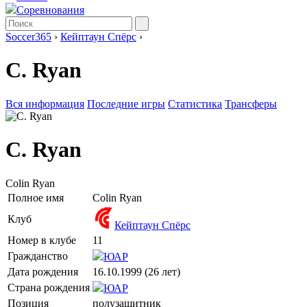
Соревнования
Soccer365
›
Кейптаун Спёрс
›
C. Ryan
Вся информация
Последние игры
Статистика
Трансферы
C. Ryan
Colin Ryan
Полное имя
Colin Ryan
Клуб
Кейптаун Спёрс
Номер в клубе
11
Гражданство
ЮАР
Дата рождения
16.10.1999 (26 лет)
Страна рождения
ЮАР
Позиция
полузащитник