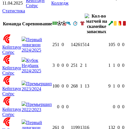
Кейптаун
11.04.2025
Колледж
Спёрс
Статистика
Команда
Соревнование
Первый
25
1
0
1426
15
14
10
5
0
0
дивизион
Кейптаун
2024/2025
Спёрс
Кубок
3
0
0
0
251
2
1
1
1
0
0
Недбанк
Кейптаун
2024/2025
Спёрс
Премьершип
10
0
0
0
268
1
13
9
1
0
0
Кейптаун
2023/2024
Спёрс
Премьершип
0
0
0
0
0
0
Кейптаун
2022/2023
Спёрс
Первый
26
1
0
1199
13
16
13
2
0
0
дивизион