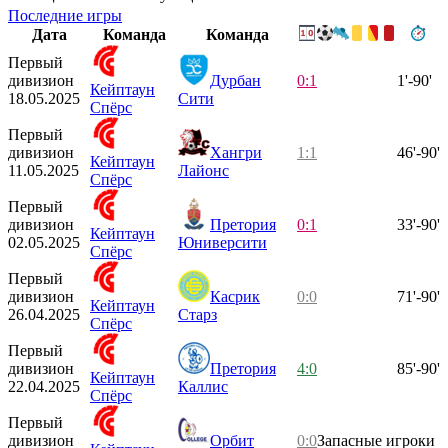
Последние игры
Дата
Команда
Команда
Первый
дивизион
Дурбан
0:1
1'-90'
Кейптаун
18.05.2025
Сити
Спёрс
Первый
дивизион
Хангри
1:1
46'-90'
Кейптаун
11.05.2025
Лайонс
Спёрс
Первый
дивизион
Претория
0:1
33'-90'
Кейптаун
02.05.2025
Юниверсити
Спёрс
Первый
дивизион
Касрик
0:0
71'-90'
Кейптаун
26.04.2025
Старз
Спёрс
Первый
дивизион
Претория
4:0
85'-90'
Кейптаун
22.04.2025
Каллис
Спёрс
Первый
дивизион
Орбит
0:0
Запасные игроки