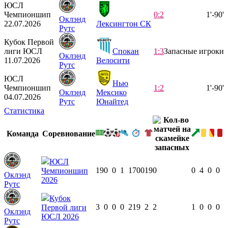
ЮСЛ
Чемпионшип
0:2
1'-90'
Оклэнд
22.07.2026
Лексингтон СК
Рутс
Кубок Первой
лиги ЮСЛ
Спокан
1:3
Запасные игроки
Оклэнд
11.07.2026
Велосити
Рутс
ЮСЛ
Нью
Чемпионшип
1:2
1'-90'
Оклэнд
Мексико
04.07.2026
Рутс
Юнайтед
Статистика
Команда
Соревнование
ЮСЛ
19
0
0
1
1700
19
0
0
4
0
0
Чемпионшип
Оклэнд
2026
Рутс
Кубок
3
0
0
0
219
2
2
1
0
0
0
Первой лиги
Оклэнд
ЮСЛ 2026
Рутс