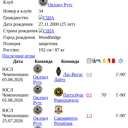
Клуб
Оклэнд Рутс
Номер в клубе
34
Гражданство
США
Дата рождения
27.11.2000 (25 лет)
Страна рождения
США
Город рождения
Woodbridge
Позиция
защитник
Рост/вес
192 см / 87 кг
Последние игры
Дата
Команда
Команда
ЮСЛ
Чемпионшип
Лас-Вегас
0:0
1'-90'
Оклэнд
05.08.2026
Лайтс
Рутс
ЮСЛ
Чемпионшип
Питтсбург
0:1
70'
1'-90'
Оклэнд
01.08.2026
Риверхаундс
Рутс
ЮСЛ
Чемпионшип
1:3
1'-90'
Оклэнд
Сакраменто
25.07.2026
Рутс
Репаблик