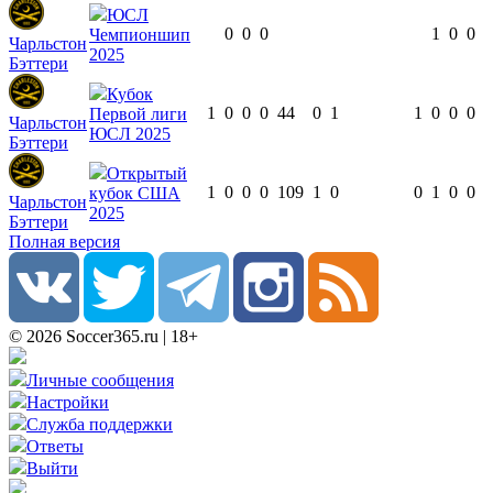
ЮСЛ
0
0
0
1
0
0
Чемпионшип
Чарльстон
2025
Бэттери
Кубок
1
0
0
0
44
0
1
1
0
0
0
Первой лиги
Чарльстон
ЮСЛ 2025
Бэттери
Открытый
1
0
0
0
109
1
0
0
1
0
0
кубок США
Чарльстон
2025
Бэттери
Полная версия
© 2026 Soccer365.ru | 18+
Личные сообщения
Настройки
Служба поддержки
Ответы
Выйти