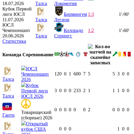
18.07.2026
Талса
Локомотив
Кубок Первой
лиги ЮСЛ
Бирмингем
1:3
1'-90'
11.07.2026
Талса
Легион
ЮСЛ
Чемпионшип
Колорадо
1:2
1'-60'
20.06.2026
Талса
Спрингс
Статистика
Команда
Соревнование
ЮСЛ
12
0
0
1
600
7
5
5
3
0
0
Чемпионшип
Талса
2026
Кубок
3
0
0
0
233
2
1
1
1
0
0
Первой лиги
Талса
ЮСЛ 2026
0
0
0
0
0
0
2
0
0
0
0
Товарищеский
Гаити
(сборные) 2026
Открытый
0
0
0
1
0
0
кубок США