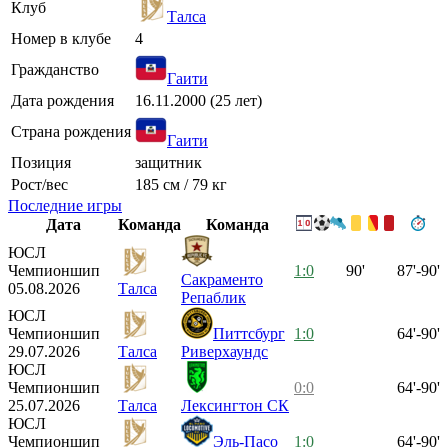
Клуб
Талса
Номер в клубе
4
Гражданство
Гаити
Дата рождения
16.11.2000 (25 лет)
Страна рождения
Гаити
Позиция
защитник
Рост/вес
185 см / 79 кг
Последние игры
Дата
Команда
Команда
ЮСЛ
Чемпионшип
1:0
90'
87'-90'
Сакраменто
05.08.2026
Талса
Репаблик
ЮСЛ
Чемпионшип
Питтсбург
1:0
64'-90'
29.07.2026
Талса
Риверхаундс
ЮСЛ
Чемпионшип
0:0
64'-90'
25.07.2026
Талса
Лексингтон СК
ЮСЛ
Чемпионшип
Эль-Пасо
1:0
64'-90'