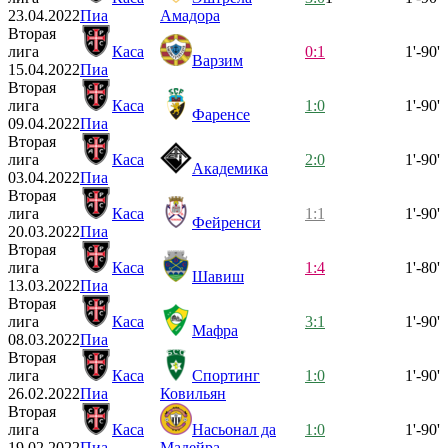
23.04.2022
Пиа
Амадора
Вторая
лига
Каса
0:1
1'-90'
Варзим
15.04.2022
Пиа
Вторая
лига
Каса
1:0
1'-90'
Фаренсе
09.04.2022
Пиа
Вторая
лига
Каса
2:0
1'-90'
Академика
03.04.2022
Пиа
Вторая
лига
Каса
1:1
1'-90'
Фейренси
20.03.2022
Пиа
Вторая
лига
Каса
1:4
1'-80'
Шавиш
13.03.2022
Пиа
Вторая
лига
Каса
3:1
1'-90'
Мафра
08.03.2022
Пиа
Вторая
лига
Каса
Спортинг
1:0
1'-90'
26.02.2022
Пиа
Ковильян
Вторая
лига
Каса
Насьонал да
1:0
1'-90'
19.02.2022
Пиа
Мадейра