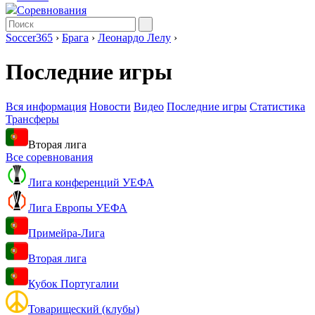
Соревнования
Soccer365
›
Брага
›
Леонардо Лелу
›
Последние игры
Вся информация
Новости
Видео
Последние игры
Статистика
Трансферы
Вторая лига
Все соревнования
Лига конференций УЕФА
Лига Европы УЕФА
Примейра-Лига
Вторая лига
Кубок Португалии
Товарищеский (клубы)