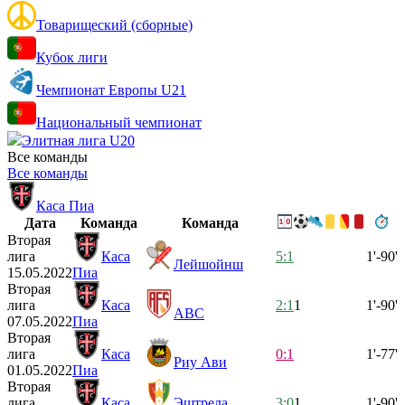
Товарищеский (сборные)
Кубок лиги
Чемпионат Европы U21
Национальный чемпионат
Элитная лига U20
Все команды
Все команды
Каса Пиа
Дата
Команда
Команда
Вторая
лига
Каса
5:1
1'-90'
Лейшойнш
15.05.2022
Пиа
Вторая
лига
Каса
2:1
1
1'-90'
АВС
07.05.2022
Пиа
Вторая
лига
Каса
0:1
1'-77'
Риу Ави
01.05.2022
Пиа
Вторая
лига
Каса
Эштрела
3:0
1
1'-90'