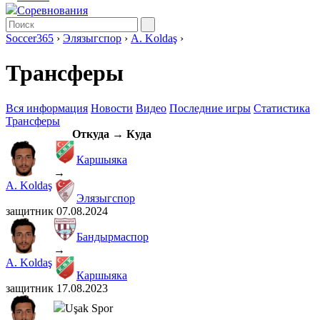
Соревнования
Soccer365
›
Элязыгспор
›
A. Koldaş
›
Трансферы
Вся информация
Новости
Видео
Последние игры
Статистика
Трансферы
Откуда → Куда
Каршыяка
→
A. Koldaş
Элязыгспор
защитник
07.08.2024
Бандырмаспор
→
A. Koldaş
Каршыяка
защитник
17.08.2023
Uşak Spor