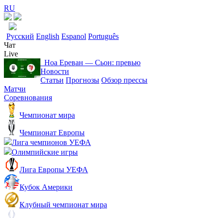
RU
Русский
English
Espanol
Português
Чат
Live
Ноа Ереван ― Сьон: превью
Новости
Статьи
Прогнозы
Обзор прессы
Матчи
Соревнования
Чемпионат мира
Чемпионат Европы
Лига чемпионов УЕФА
Олимпийские игры
Лига Европы УЕФА
Кубок Америки
Клубный чемпионат мира