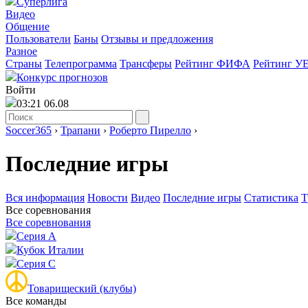
Суперлига
Видео
Общение
Пользователи
Баны
Отзывы и предложения
Разное
Страны
Телепрограмма
Трансферы
Рейтинг ФИФА
Рейтинг У
Конкурс прогнозов
Войти
03:21 06.08
Soccer365
›
Трапани
›
Роберто Пирелло
›
Последние игры
Вся информация
Новости
Видео
Последние игры
Статистика
Т
Все соревнования
Все соревнования
Серия А
Кубок Италии
Серия C
Товарищеский (клубы)
Все команды