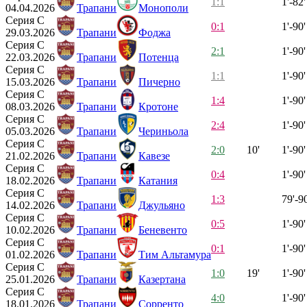
1:1
1'-82'
04.04.2026
Трапани
Монополи
Серия C
0:1
1'-90'
29.03.2026
Трапани
Фоджа
Серия C
2:1
1'-90'
22.03.2026
Трапани
Потенца
Серия C
1:1
1'-90'
15.03.2026
Трапани
Пичерно
Серия C
1:4
1'-90'
08.03.2026
Трапани
Кротоне
Серия C
2:4
1'-90'
05.03.2026
Трапани
Чериньола
Серия C
2:0
10'
1'-90'
21.02.2026
Трапани
Кавезе
Серия C
0:4
1'-90'
18.02.2026
Трапани
Катания
Серия C
1:3
79'-90
14.02.2026
Трапани
Джульяно
Серия C
0:5
1'-90'
10.02.2026
Трапани
Беневенто
Серия C
0:1
1'-90'
01.02.2026
Трапани
Тим Альтамура
Серия C
1:0
19'
1'-90'
25.01.2026
Трапани
Казертана
Серия C
4:0
1'-90'
18.01.2026
Трапани
Сорренто