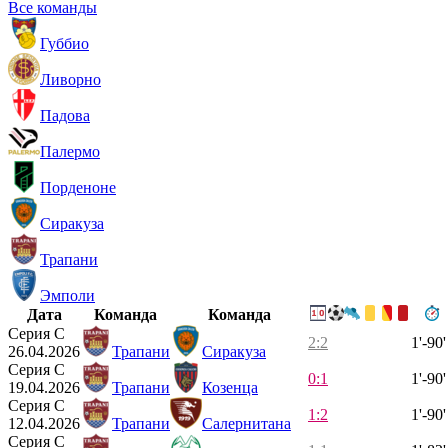
Все команды
Губбио
Ливорно
Падова
Палермо
Порденоне
Сиракуза
Трапани
Эмполи
Дата
Команда
Команда
Серия C
2:2
1'-90'
26.04.2026
Трапани
Сиракуза
Серия C
0:1
1'-90'
19.04.2026
Трапани
Козенца
Серия C
1:2
1'-90'
12.04.2026
Трапани
Салернитана
Серия C