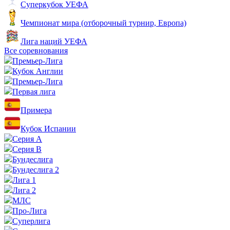
Суперкубок УЕФА
Чемпионат мира (отборочный турнир, Европа)
Лига наций УЕФА
Все соревнования
Премьер-Лига
Кубок Англии
Премьер-Лига
Первая лига
Примера
Кубок Испании
Серия А
Серия B
Бундеслига
Бундеслига 2
Лига 1
Лига 2
МЛС
Про-Лига
Суперлига