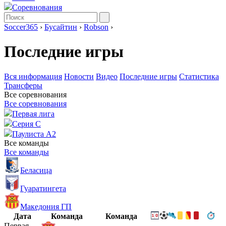
Соревнования
Soccer365
›
Бусайтин
›
Robson
›
Последние игры
Вся информация
Новости
Видео
Последние игры
Статистика
Трансферы
Все соревнования
Все соревнования
Первая лига
Серия C
Паулиста А2
Все команды
Все команды
Беласица
Гуаратингета
Македония ГП
Дата
Команда
Команда
Первая