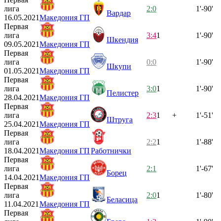
лига
2:0
1'-90'
Вардар
16.05.2021
Македония ГП
Первая
лига
3:4
1
1'-90'
Шкендия
09.05.2021
Македония ГП
Первая
лига
0:0
1'-90'
Шкупи
01.05.2021
Македония ГП
Первая
лига
3:0
1
1'-90'
Пелистер
28.04.2021
Македония ГП
Первая
лига
2:3
1
+
1'-51'
Штруга
25.04.2021
Македония ГП
Первая
лига
2:2
1
1'-88'
18.04.2021
Македония ГП
Работнички
Первая
лига
2:1
1'-67'
Борец
14.04.2021
Македония ГП
Первая
лига
2:0
1
1'-80'
Беласица
11.04.2021
Македония ГП
Первая