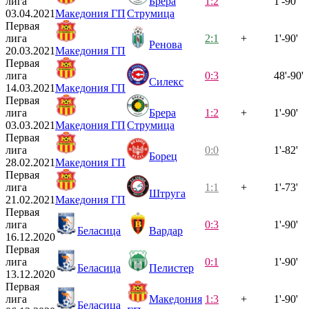
лига
Брера
1:2
1'-90'
03.04.2021
Македония ГП
Струмица
Первая
лига
2:1
+
1'-90'
Ренова
20.03.2021
Македония ГП
Первая
лига
0:3
48'-90'
Силекс
14.03.2021
Македония ГП
Первая
лига
Брера
1:2
+
1'-90'
03.03.2021
Македония ГП
Струмица
Первая
лига
0:0
1'-82'
Борец
28.02.2021
Македония ГП
Первая
лига
1:1
+
1'-73'
Штруга
21.02.2021
Македония ГП
Первая
лига
0:3
1'-90'
Беласица
Вардар
16.12.2020
Первая
лига
0:1
1'-90'
Беласица
Пелистер
13.12.2020
Первая
лига
Македония
1:3
+
1'-90'
Беласица