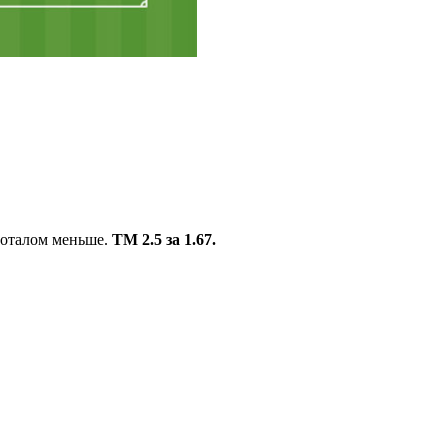
тоталом меньше.
ТМ 2.5 за 1.67.