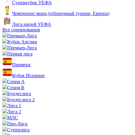
Суперкубок УЕФА
Чемпионат мира (отборочный турнир, Европа)
Лига наций УЕФА
Все соревнования
Премьер-Лига
Кубок Англии
Премьер-Лига
Первая лига
Примера
Кубок Испании
Серия А
Серия B
Бундеслига
Бундеслига 2
Лига 1
Лига 2
МЛС
Про-Лига
Суперлига