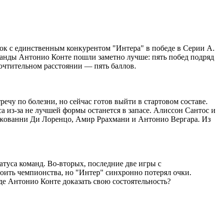
чок с единственным конкурентом "Интера" в победе в Серии А.
оманды Антонио Конте пошли заметно лучше: пять побед подряд
 почтительном расстоянии ― пять баллов.
чу по болезни, но сейчас готов выйти в стартовом составе.
 из-за не лучшей формы останется в запасе. Алиссон Сантос и
 Джованни Ди Лоренцо, Амир Ррахмани и Антонио Вергара. Из
атуса команд. Во-вторых, последние две игры с
р" синхронно потерял очки.
де Антонио Конте доказать свою состоятельность?