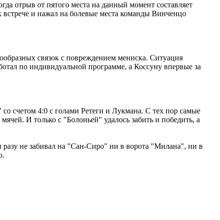
когда отрыв от пятого места на данный момент составляет
к встрече и нажал на болевые места команды Винченцо
ообразных связок с повреждением мениска. Ситуация
отал по индивидуальной программе, а Коссуну впервые за
со счетом 4:0 с голами Ретеги и Лукмана. С тех пор самые
мячей. И только с "Болоньей" удалось забить и победить, а
 разу не забивал на "Сан-Сиро" ни в ворота "Милана", ни в
о.