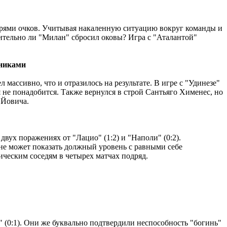
терями очков. Учитывая накаленную ситуацию вокруг команды и
твительно ли "Милан" сбросил оковы? Игра с "Аталантой"
тниками
массивно, что и отразилось на результате. В игре с "Удинезе"
не понадобится. Также вернулся в строй Сантьяго Хименес, но
у Йовича.
 двух поражениях от "Лацио" (1:2) и "Наполи" (0:2).
 не может показать должный уровень с равными себе
фическим соседям в четырех матчах подряд.
" (0:1). Они же буквально подтвердили неспособность "богинь"