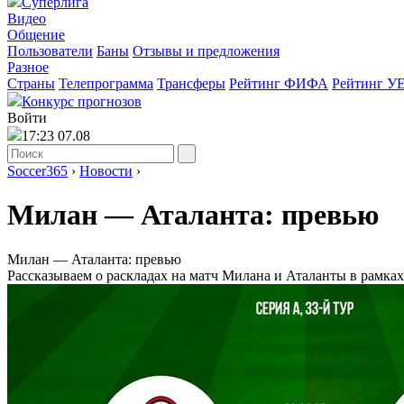
Суперлига
Видео
Общение
Пользователи
Баны
Отзывы и предложения
Разное
Страны
Телепрограмма
Трансферы
Рейтинг ФИФА
Рейтинг У
Конкурс прогнозов
Войти
17:23 07.08
Soccer365
›
Новости
›
Милан ― Аталанта: превью
Милан ― Аталанта: превью
Рассказываем о раскладах на матч Милана и Аталанты в рамках