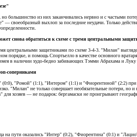
езе"
, но большинство из них заканчивались нервно и с частыми по
незе" ― своеобразный выхлоп за последние неудачи. Только дейс
неопределенности.
может снова обратиться к схеме с тремя центральными защи
мя центральными защитниками по схеме 3-4-3. "Милан" выглядел 
ом порядке, и помощь Спортьелло в качестве основного вратаря 
е, имея в наличии худо-бедно забивающих Тэмми Абрахама и Лук
 топ-соперниками
(0:0), "Ромой" (1:1), "Интером" (1:1) и "Фиорентиной" (2:2) при
изко. "Милан" не только совершает необязательные потери, но и
та" для хозяев — не подарок: бергамаски не проигрывают геогра
 на пути оказались "Интер" (0:2), "Фиорентина" (0:1) и "Лацио