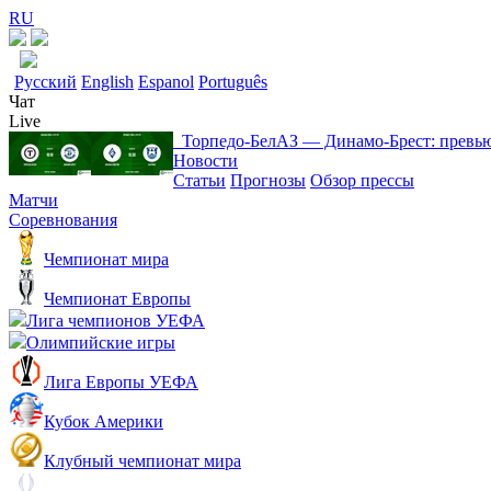
RU
Русский
English
Espanol
Português
Чат
Live
Торпедо-БелАЗ ― Динамо-Брест: превь
Новости
Статьи
Прогнозы
Обзор прессы
Матчи
Соревнования
Чемпионат мира
Чемпионат Европы
Лига чемпионов УЕФА
Олимпийские игры
Лига Европы УЕФА
Кубок Америки
Клубный чемпионат мира