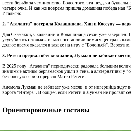
вести борьбу за чемпионство. Более того, эти неудачи букваль
четыре очка. И как же вовремя пришла домашняя победа над "Б
Итальяно.
2. "Аталанта" потеряла Колашинаца. Хин и Коссуну ― вар
Для Скамакки, Скальвини и Колашинаца сезон уже завершен. 
усугубилась с только-только восстановившимися центральными
долгое время оказался в заявке на игру с "Болоньей". Вероятно
3. Ретеги прервал обет молчания, Лукман не забивает месяц
В 2025 году "Аталанта" периодически радовала большим количе
значимые активы бергамасков ушли в тень, а альтернативы у "бо
безголевую серию прервал Матео Ретеги.
Адемола Лукман не забивает уже месяц, и от нигерийца ждут в
ворота "Интера". В общем, если Ретеги и Лукман не проявят себ
Ориентировочные составы