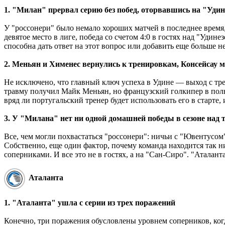
1. "Милан" прервал серию без побед, оторвавшись на "Удин
У "россонери" было немало хороших матчей в последнее время
девятое место в лиге, победа со счетом 4:0 в гостях над "Уди
способна дать ответ на этот вопрос или добавить еще больше 
2. Меньян и Хименес вернулись к тренировкам, Консейсау 
Не исключено, что главный ключ успеха в Удине ― выход с тре
травму получил Майк Меньян, но французский голкипер в полн
вряд ли португальский тренер будет использовать его в старт
3. У "Милана" нет ни одной домашней победы в сезоне над
Все, чем могли похвастаться "россонери": ничьи с "Ювентусом" 
Собственно, еще один фактор, почему команда находится так н
соперниками. И все это не в гостях, а на "Сан-Сиро". "Аталан
Аталанта
1. "Аталанта" ушла с серии из трех поражений
Конечно, три поражения обусловлены уровнем соперников, когда