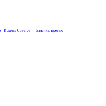
ю
Крылья Советов ― Балтика: превью