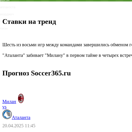
аппакоста
амарджич
Ставки на тренд
теги
укман
Шесть из восьми игр между командами завершились обменом 
"Аталанта" забивает "Милану" в первом тайме в четырех встре
Прогноз Soccer365.ru
Милан
vs
Аталанта
20.04.2025 11:45