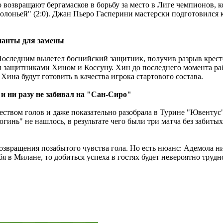
но возвращают бергамасков в борьбу за место в Лиге чемпионов, 
олоньей" (2:0). Джан Пьеро Гасперини мастерски подготовился 
ианты для замены
Последним вылетел боснийский защитник, получив разрыв крест
 защитниками Хином и Коссуну. Хин до последнего момента раб
, Хина будут готовить в качества игрока стартового состава.
 и ни разу не забивал на "Сан-Сиро"
ством голов и даже показательно разобрала в Турине "Ювентус" 
гинь" не нашлось, в результате чего были три матча без забитых 
озвращения позабытого чувства гола. Но есть нюанс: Адемола ни
я в Милане, то добиться успеха в гостях будет невероятно трудн