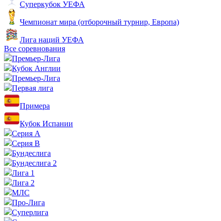
Суперкубок УЕФА
Чемпионат мира (отборочный турнир, Европа)
Лига наций УЕФА
Все соревнования
Премьер-Лига
Кубок Англии
Премьер-Лига
Первая лига
Примера
Кубок Испании
Серия А
Серия B
Бундеслига
Бундеслига 2
Лига 1
Лига 2
МЛС
Про-Лига
Суперлига