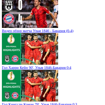
Видео обзор матча Ульм 1846 - Бавария (0-4)
Гол Харри Кейн 90', Ульм 1846-Бавария 0:4
Гол Кингсли Коман 79', Ульм 1846-Бавария 0:3