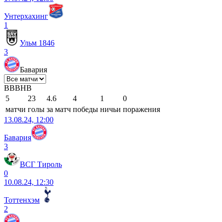
Унтерхахинг
1
Ульм 1846
3
Бавария
В
В
В
Н
В
5
23
4.6
4
1
0
матчи
голы
за матч
победы
ничьи
поражения
13.08.24, 12:00
Бавария
3
ВСГ Тироль
0
10.08.24, 12:30
Тоттенхэм
2