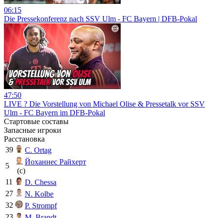
06:15
Die Pressekonferenz nach SSV Ulm - FC Bayern | DFB-Pokal
47:50
LIVE ? Die Vorstellung von Michael Olise & Pressetalk vor SSV
Ulm - FC Bayern im DFB-Pokal
Стартовые составы
Запасные игроки
Расстановка
39
C. Ortag
Йоханнес Райхерт
5
(c)
11
D. Chessa
27
N. Kolbe
32
P. Strompf
23
M. Brandt