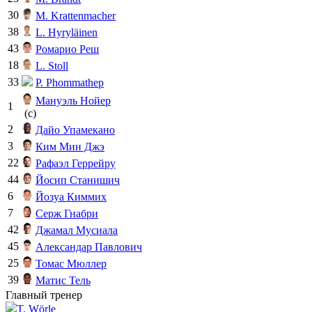
30
M. Krattenmacher
38
L. Hyryläinen
43
Ромарио Реш
18
L. Stoll
33
P. Phommathep
Мануэль Нойер
1
(c)
2
Дайо Упамекано
3
Ким Мин Джэ
22
Рафаэл Геррейру
44
Йосип Станишич
6
Йозуа Киммих
7
Серж Гнабри
42
Джамал Мусиала
45
Александар Павлович
25
Томас Мюллер
39
Матис Тель
Главный тренер
T. Wörle