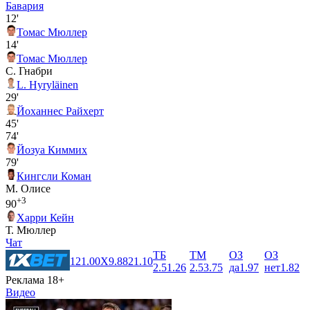
Бавария
12'
Томас Мюллер
14'
Томас Мюллер
С. Гнабри
L. Hyryläinen
29'
Йоханнес Райхерт
45'
74'
Йозуа Киммих
79'
Кингсли Коман
М. Олисе
+3
90
Харри Кейн
Т. Мюллер
Чат
ТБ
ТМ
ОЗ
ОЗ
1
21.00
X
9.88
2
1.10
2.5
1.26
2.5
3.75
да
1.97
нет
1.82
Реклама 18+
Видео