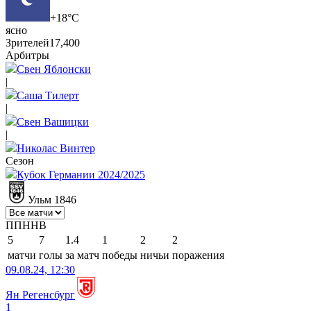
+18°C
ясно
Зрителей
17,400
Арбитры
Свен Яблонски
|
Саша Тилерт
|
Свен Вашицки
|
Николас Винтер
Сезон
Кубок Германии 2024/2025
Ульм 1846
П
П
Н
Н
В
5
7
1.4
1
2
2
матчи
голы
за матч
победы
ничьи
поражения
09.08.24, 12:30
Ян Регенсбург
1