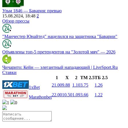
Ульм 1846 ― Бавария: превью
15.08.2024, 18:48
2
Обзор прессы
"Манчестер Юнайтед" нацелился на защитника "Баварии"
Объявлены топ-5 претендентов на "Золотой мяч" — 2026
Чичарито: Кейн — элегантный нападающий | LiveSport.Ru
Ставки
1
X
2
ТМ 2.5
ТБ 2.5
21.00
9.88
1.10
3.75
1.26
1xBet
22.00
10.50
1.09
3.66
1.22
Marathonbet
1
0