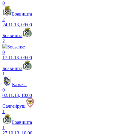
0
Боавишта
2
24.11.13, 09:00
Боавишта
2
Sousense
0
17.11.13, 09:00
Боавишта
1
Камача
0
02.11.13, 10:00
Салгейруш
1
Боавишта
1
27.10.13, 10:00