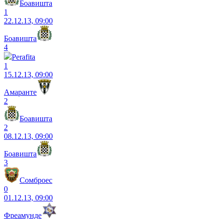
Боавишта
1
22.12.13, 09:00
Боавишта
4
Perafita
1
15.12.13, 09:00
Амаранте
2
Боавишта
2
08.12.13, 09:00
Боавишта
3
Сомброес
0
01.12.13, 09:00
Фреамунде