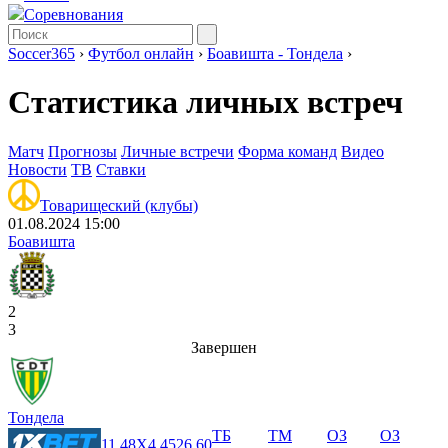
Соревнования
Soccer365
›
Футбол онлайн
›
Боавишта - Тондела
›
Статистика личных встреч
Матч
Прогнозы
Личные встречи
Форма команд
Видео
Новости
ТВ
Ставки
Товарищеский (клубы)
01.08.2024 15:00
Боавишта
2
3
Завершен
Тондела
ТБ
ТМ
ОЗ
ОЗ
1
1.48
X
4.45
2
6.60