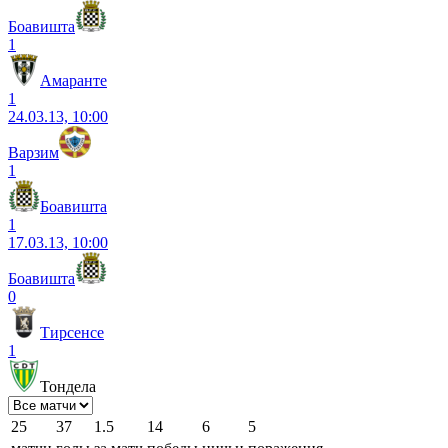
Боавишта
1
Амаранте
1
24.03.13, 10:00
Варзим
1
Боавишта
1
17.03.13, 10:00
Боавишта
0
Тирсенсе
1
Тондела
25
37
1.5
14
6
5