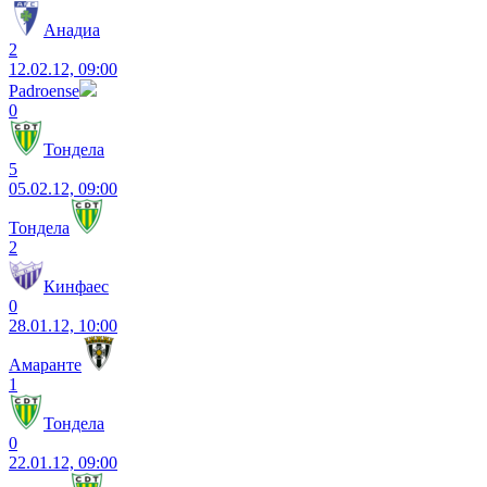
Анадиа
2
12.02.12, 09:00
Padroense
0
Тондела
5
05.02.12, 09:00
Тондела
2
Кинфаес
0
28.01.12, 10:00
Амаранте
1
Тондела
0
22.01.12, 09:00