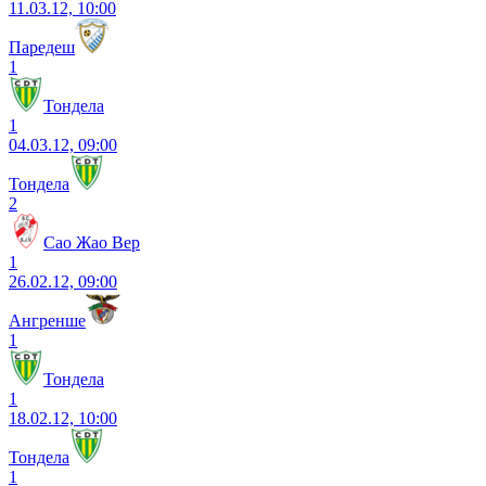
11.03.12, 10:00
Паредеш
1
Тондела
1
04.03.12, 09:00
Тондела
2
Сао Жао Вер
1
26.02.12, 09:00
Ангренше
1
Тондела
1
18.02.12, 10:00
Тондела
1