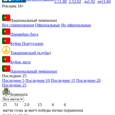
2.5
1.80
2.5
2.02
да
1.92
нет
1.84
Реклама 18+
Национальный чемпионат
Все соревнования
Официальные
Не официальные
Примейра-Лига
Кубок Португалии
Товарищеский (клубы)
Кубок лиги
Национальный чемпионат
Последние 25
Последние 5
Последние 10
Последние 15
Последние 20
Последние 25
Боавишта
25
51
2.0
15
6
4
матчи
голы
за матч
победы
ничьи
поражения