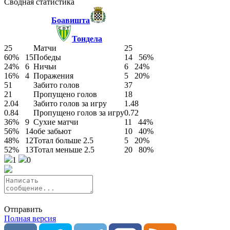
Сводная статистика
Боавишта
Тондела
25
Матчи
25
60%
15
Победы
14
56%
24%
6
Ничьи
6
24%
16%
4
Поражения
5
20%
51
Забито голов
37
21
Пропущено голов
18
2.04
Забито голов за игру
1.48
0.84
Пропущено голов за игру
0.72
36%
9
Сухие матчи
11
44%
56%
14
обе забьют
10
40%
48%
12
Тотал больше 2.5
5
20%
52%
13
Тотал меньше 2.5
20
80%
1
0
Отправить
Полная версия