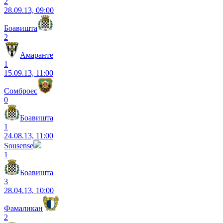
2
28.09.13, 09:00
Боавишта
2
Амаранте
1
15.09.13, 11:00
Сомброес
0
Боавишта
1
24.08.13, 11:00
Sousense
1
Боавишта
3
28.04.13, 10:00
Фамаликан
2