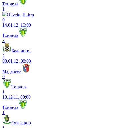
Тондела
1
Oliveira Bairro
0
14.01.12, 10:00
Тондела
3
Боавишта
2
08.01.12, 08:00
Мадалена
0
Тондела
1
18.12.11, 09:00
Тондела
1
Операрио
1