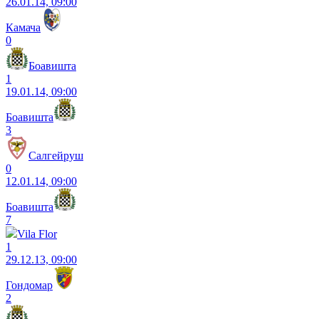
26.01.14, 09:00
Камача
0
Боавишта
1
19.01.14, 09:00
Боавишта
3
Салгейруш
0
12.01.14, 09:00
Боавишта
7
Vila Flor
1
29.12.13, 09:00
Гондомар
2