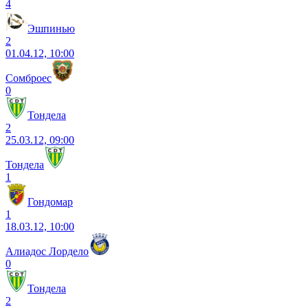
4
Эшпинью
2
01.04.12, 10:00
Сомброес
0
Тондела
2
25.03.12, 09:00
Тондела
1
Гондомар
1
18.03.12, 10:00
Алиадос Лордело
0
Тондела
2