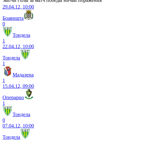
матчи
голы
за матч
победы
ничьи
поражения
29.04.12, 10:00
Боавишта
0
Тондела
1
22.04.12, 10:00
Тондела
1
Мадалена
1
15.04.12, 09:00
Операрио
1
Тондела
0
07.04.12, 10:00
Тондела