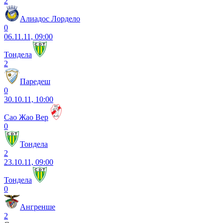
2
Алиадос Лордело
0
06.11.11, 09:00
Тондела
2
Паредеш
0
30.10.11, 10:00
Сао Жао Вер
0
Тондела
2
23.10.11, 09:00
Тондела
0
Ангренше
2