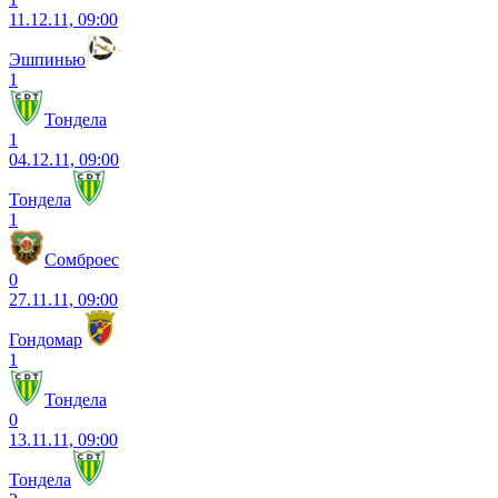
11.12.11, 09:00
Эшпинью
1
Тондела
1
04.12.11, 09:00
Тондела
1
Сомброес
0
27.11.11, 09:00
Гондомар
1
Тондела
0
13.11.11, 09:00
Тондела