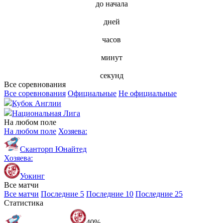
до начала
дней
часов
минут
секунд
Все соревнования
Все соревнования
Официальные
Не официальные
Кубок Англии
Национальная Лига
На любом поле
На любом поле
Хозяева:
Сканторп Юнайтед
Хозяева:
Уокинг
Все матчи
Все матчи
Последние 5
Последние 10
Последние 25
Статистика
40%