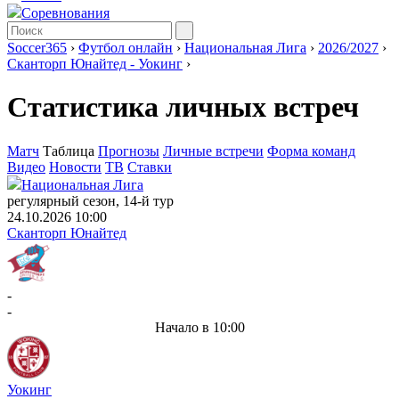
Соревнования
Soccer365
›
Футбол онлайн
›
Национальная Лига
›
2026/2027
›
Сканторп Юнайтед - Уокинг
›
Статистика личных встреч
Матч
Таблица
Прогнозы
Личные встречи
Форма команд
Видео
Новости
ТВ
Ставки
Национальная Лига
регулярный сезон, 14-й тур
24.10.2026 10:00
Сканторп Юнайтед
-
-
Начало в 10:00
Уокинг