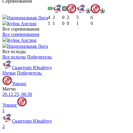
Соревнования
4
2
0
2
5
6
Национальная Лига
1
1
0
0
1
0
Кубок Англии
Все соревнования
Все соревнования
Кубок Англии
Национальная Лига
Все исходы
Все исходы
Победитель:
Сканторп Юнайтед
Ничьи
Победитель:
Уокинг
Матчи
20.12.25, 06:30
Уокинг
1
Сканторп Юнайтед
2