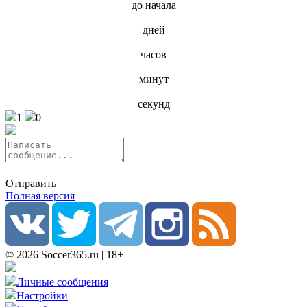
до начала
дней
часов
минут
секунд
1
0
Отправить
Полная версия
© 2026 Soccer365.ru | 18+
Личные сообщения
Настройки