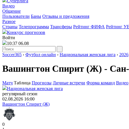
Суперлига
Видео
Общение
Пользователи
Баны
Отзывы и предложения
Разное
Страны
Телепрограмма
Трансферы
Рейтинг ФИФА
Рейтинг У
Конкурс прогнозов
Войти
10:37 06.08
Soccer365
›
Футбол онлайн
›
Национальная женская лига
›
2026
Вашингтон Спирит (Ж) - Сан-
Матч
Таблица
Прогнозы
Личные встречи
Форма команд
Видео
Национальная женская лига
регулярный сезон
02.08.2026 16:00
Вашингтон Спирит (Ж)
0