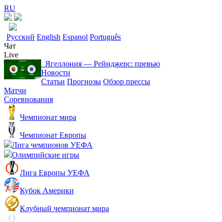
RU
Русский
English
Espanol
Português
Чат
Live
Ягеллония ― Рейнджерс: превью
Новости
Статьи
Прогнозы
Обзор прессы
Матчи
Соревнования
Чемпионат мира
Чемпионат Европы
Лига чемпионов УЕФА
Олимпийские игры
Лига Европы УЕФА
Кубок Америки
Клубный чемпионат мира