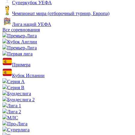
Суперкубок УЕФА
Чемпионат мира (отборочный турнир, Европа)
Лига наций УЕФА
Все соревнования
Премьер-Лига
Кубок Англии
Премьер-Лига
Первая лига
Примера
Кубок Испании
Серия А
Серия B
Бундеслига
Бундеслига 2
Лига 1
Лига 2
МЛС
Про-Лига
Суперлига