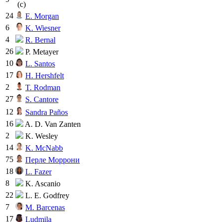
(c)
24
E. Morgan
6
K. Wiesner
4
R. Bernal
26
P. Metayer
10
L. Santos
17
H. Hershfelt
2
T. Rodman
27
S. Cantore
12
Sandra Paños
16
A. D. Van Zanten
2
K. Wesley
14
K. McNabb
75
Перле Моррони
18
L. Fazer
8
K. Ascanio
22
L. E. Godfrey
7
M. Barcenas
17
Ludmila