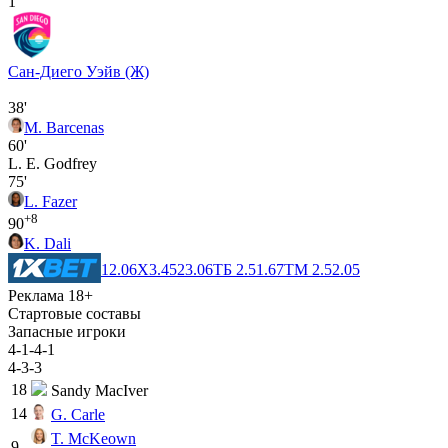
1
Сан-Диего Уэйв (Ж)
38'
M. Barcenas
60'
L. E. Godfrey
75'
L. Fazer
+8
90
K. Dali
1
2.06
X
3.45
2
3.06
ТБ 2.5
1.67
ТМ 2.5
2.05
Реклама 18+
Стартовые составы
Запасные игроки
4-1-4-1
4-3-3
18
Sandy MacIver
14
G. Carle
T. McKeown
9