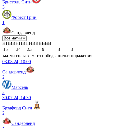
Бристоль Сити
3
Форест Грин
1
Сандерленд
Н
П
В
В
Н
П
В
П
Н
В
В
В
В
В
В
15
34
2.3
9
3
3
матчи
голы
за матч
победы
ничьи
поражения
03.08.24, 10:00
Сандерленд
2
Марсель
2
30.07.24, 14:30
Брэдфорд Сити
2
Сандерленд