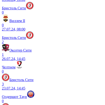
Бристоль Сити
0
Виллем II
0
27.07.24, 08:00
Бристоль Сити
2
Эксетер Сити
1
26.07.24, 14:45
Челтнем
0
Бристоль Сити
3
23.07.24, 14:45
Олдершот Таун
0