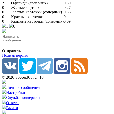
?
Офсайды (соперник)
0.50
0
Желтые карточки
0.27
0
Желтые карточки (соперник)
0.36
0
Красные карточки
0
0
Красные карточки (соперник)
0.09
1
0
Отправить
Полная версия
© 2026 Soccer365.ru | 18+
Личные сообщения
Настройки
Служба поддержки
Ответы
Выйти