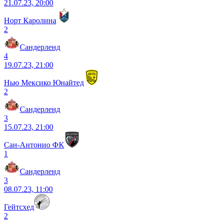
21.07.23, 20:00
Норт Каролина
2
Сандерленд
4
19.07.23, 21:00
Нью Мексико Юнайтед
2
Сандерленд
3
15.07.23, 21:00
Сан-Антонио ФК
1
Сандерленд
3
08.07.23, 11:00
Гейтсхед
2