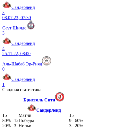
Сандерленд
3
08.07.23, 07:30
Саут Шилдс
3
Сандерленд
4
25.11.22, 08:00
Аль-Шабаб Эр-Рияд
0
Сандерленд
1
Сводная статистика
Бристоль Сити
Сандерленд
15
Матчи
15
80%
12
Победы
9
60%
20%
3
Ничьи
3
20%