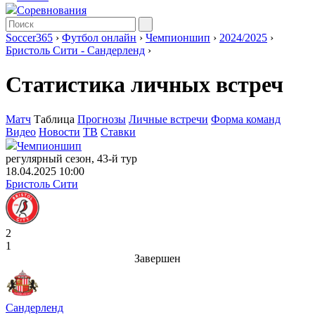
Соревнования
Soccer365
›
Футбол онлайн
›
Чемпионшип
›
2024/2025
›
Бристоль Сити - Сандерленд
›
Статистика личных встреч
Матч
Таблица
Прогнозы
Личные встречи
Форма команд
Видео
Новости
ТВ
Ставки
Чемпионшип
регулярный сезон, 43-й тур
18.04.2025 10:00
Бристоль Сити
2
1
Завершен
Сандерленд