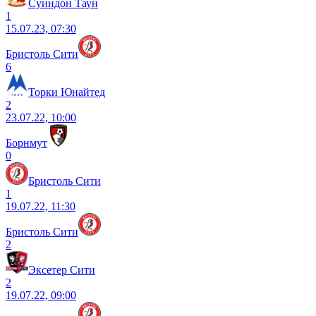
Суиндон Таун
1
15.07.23, 07:30
Бристоль Сити
6
Торки Юнайтед
2
23.07.22, 10:00
Борнмут
0
Бристоль Сити
1
19.07.22, 11:30
Бристоль Сити
2
Эксетер Сити
2
19.07.22, 09:00