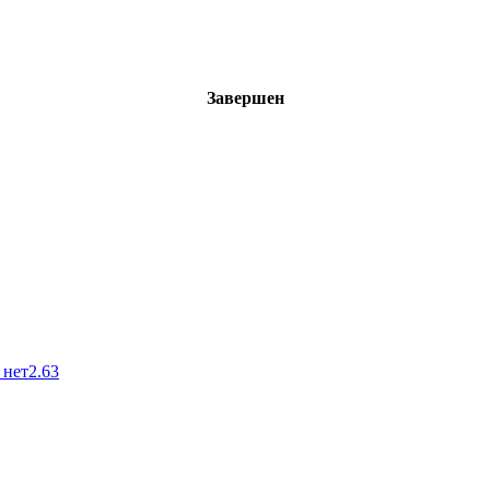
Завершен
 нет
2.63