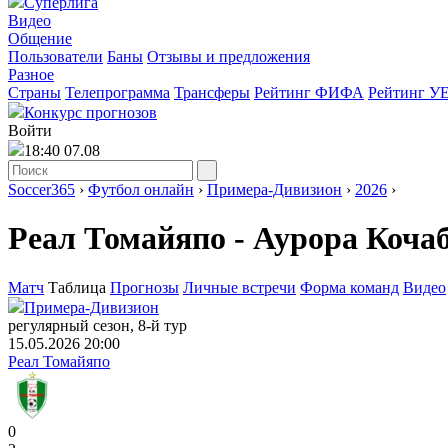
Суперлига
Видео
Общение
Пользователи
Баны
Отзывы и предложения
Разное
Страны
Телепрограмма
Трансферы
Рейтинг ФИФА
Рейтинг У
Конкурс прогнозов
Войти
18:40 07.08
Soccer365
›
Футбол онлайн
›
Примера-Дивизион
›
2026
›
Реал Томайяпо - Аурора Коча
Матч
Таблица
Прогнозы
Личные встречи
Форма команд
Видео
Примера-Дивизион
регулярный сезон, 8-й тур
15.05.2026 20:00
Реал Томайяпо
0