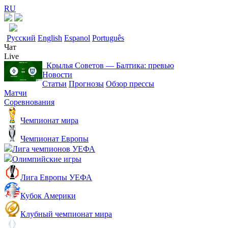
RU
Русский
English
Espanol
Português
Чат
Live
Крылья Советов ― Балтика: превью
Новости
Статьи
Прогнозы
Обзор прессы
Матчи
Соревнования
Чемпионат мира
Чемпионат Европы
Лига чемпионов УЕФА
Олимпийские игры
Лига Европы УЕФА
Кубок Америки
Клубный чемпионат мира