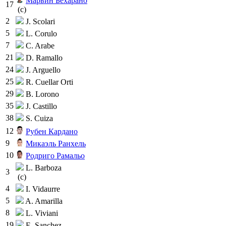
Марвин Бехарано
17
(c)
2
J. Scolari
5
L. Corulo
7
C. Arabe
21
D. Ramallo
24
J. Arguello
25
R. Cuellar Orti
29
B. Lorono
35
J. Castillo
38
S. Cuiza
12
Рубен Кардано
9
Микаэль Ранхель
10
Родриго Рамальо
L. Barboza
3
(c)
4
I. Vidaurre
5
A. Amarilla
8
L. Viviani
19
E. Sanchez