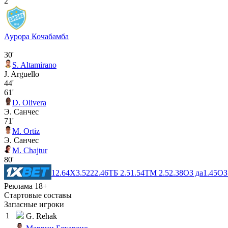
2
Аурора Кочабамба
30'
S. Altamirano
J. Arguello
44'
61'
D. Olivera
Э. Санчес
71'
M. Ortiz
Э. Санчес
M. Chajtur
80'
1
2.64
X
3.52
2
2.46
ТБ 2.5
1.54
ТМ 2.5
2.38
ОЗ да
1.45
ОЗ
Реклама 18+
Стартовые составы
Запасные игроки
1
G. Rehak