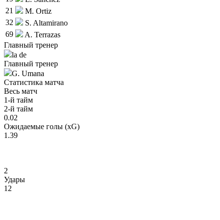
21
M. Ortiz
32
S. Altamirano
69
A. Terrazas
Главный тренер
la de
Главный тренер
G. Umana
Статистика матча
Весь матч
1-й тайм
2-й тайм
0.02
Ожидаемые голы (xG)
1.39
2
Удары
12