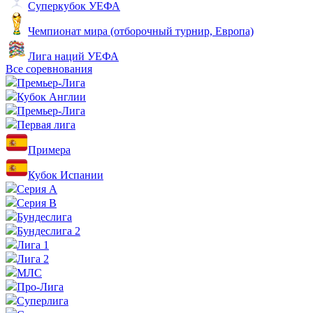
Суперкубок УЕФА
Чемпионат мира (отборочный турнир, Европа)
Лига наций УЕФА
Все соревнования
Премьер-Лига
Кубок Англии
Премьер-Лига
Первая лига
Примера
Кубок Испании
Серия А
Серия B
Бундеслига
Бундеслига 2
Лига 1
Лига 2
МЛС
Про-Лига
Суперлига