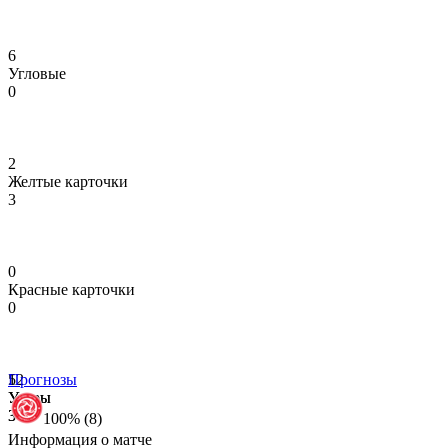
6
Угловые
0
2
Желтые карточки
3
0
Красные карточки
0
5
12
Прогнозы
Удары
Удары
3
3
100% (8)
Информация о матче