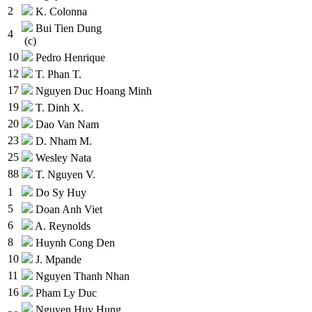
2
K. Colonna
Bui Tien Dung
4
(c)
10
Pedro Henrique
12
T. Phan T.
17
Nguyen Duc Hoang Minh
19
T. Dinh X.
20
Dao Van Nam
23
D. Nham M.
25
Wesley Nata
88
T. Nguyen V.
1
Do Sy Huy
5
Doan Anh Viet
6
A. Reynolds
8
Huynh Cong Den
10
J. Mpande
11
Nguyen Thanh Nhan
16
Pham Ly Duc
Nguyen Huy Hung