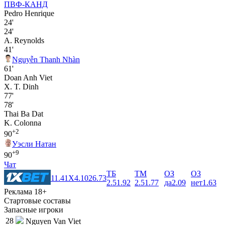
ПВФ-КАНД
Pedro Henrique
24'
24'
A. Reynolds
41'
Nguyễn Thanh Nhàn
61'
Doan Anh Viet
X. T. Dinh
77'
78'
Thai Ba Dat
K. Colonna
+2
90
Уэсли Натан
+9
90
Чат
ТБ
ТМ
ОЗ
ОЗ
1
1.41
X
4.10
2
6.73
2.5
1.92
2.5
1.77
да
2.09
нет
1.63
Реклама 18+
Стартовые составы
Запасные игроки
28
Nguyen Van Viet