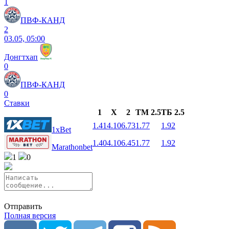
1
ПВФ-КАНД
2
03.05, 05:00
Донгтхап
0
ПВФ-КАНД
0
Ставки
1
X
2
ТМ 2.5
ТБ 2.5
1.41
4.10
6.73
1.77
1.92
1xBet
1.40
4.10
6.45
1.77
1.92
Marathonbet
1
0
Отправить
Полная версия