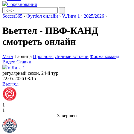
Соревнования
Soccer365
›
Футбол онлайн
›
V.Лига 1
›
2025/2026
›
Вьеттел - ПВФ-КАНД
смотреть онлайн
Матч
Таблица
Прогнозы
Личные встречи
Форма команд
Видео
Ставки
V.Лига 1
регулярный сезон, 24-й тур
22.05.2026 08:15
Вьеттел
1
1
Завершен