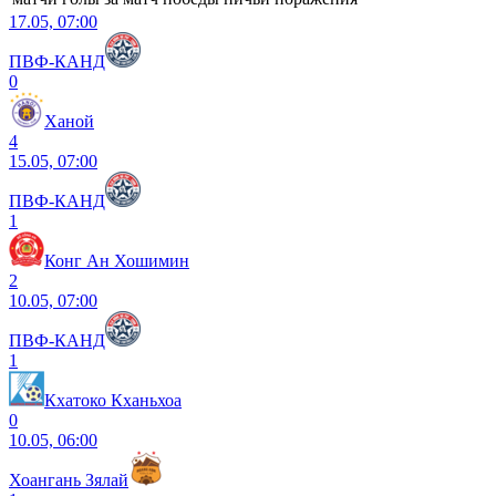
17.05, 07:00
ПВФ-КАНД
0
Ханой
4
15.05, 07:00
ПВФ-КАНД
1
Конг Ан Хошимин
2
10.05, 07:00
ПВФ-КАНД
1
Кхатоко Кханьхоа
0
10.05, 06:00
Хоангань Зялай