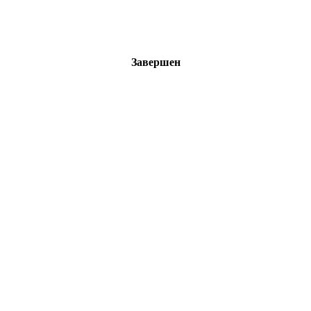
Завершен