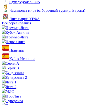
Суперкубок УЕФА
Чемпионат мира (отборочный турнир, Европа)
Лига наций УЕФА
Все соревнования
Премьер-Лига
Кубок Англии
Премьер-Лига
Первая лига
Примера
Кубок Испании
Серия А
Серия B
Бундеслига
Бундеслига 2
Лига 1
Лига 2
МЛС
Про-Лига
Суперлига