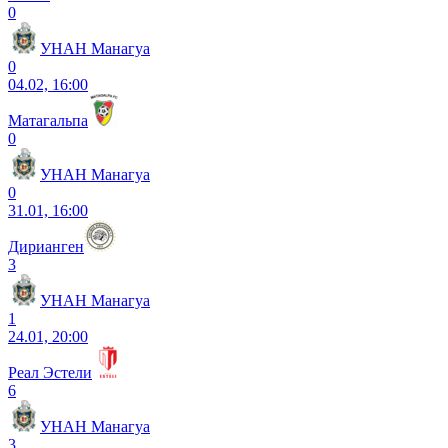
0
УНАН Манагуа
0
04.02, 16:00
Матагальпа
0
УНАН Манагуа
0
31.01, 16:00
Дирианген
3
УНАН Манагуа
1
24.01, 20:00
Реал Эстели
6
УНАН Манагуа
3