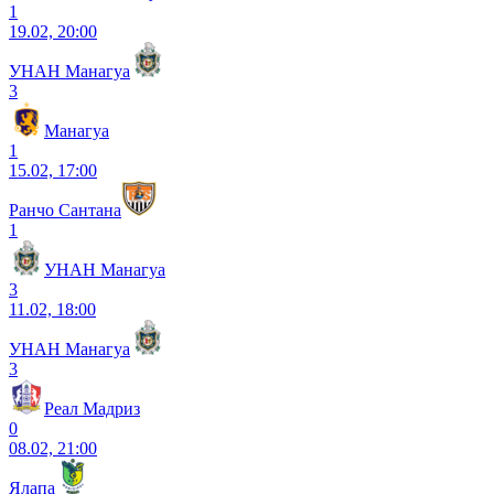
1
19.02, 20:00
УНАН Манагуа
3
Манагуа
1
15.02, 17:00
Ранчо Сантана
1
УНАН Манагуа
3
11.02, 18:00
УНАН Манагуа
3
Реал Мадриз
0
08.02, 21:00
Ялапа