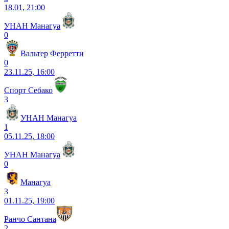
18.01, 21:00
УНАН Манагуа
0
Вальтер Ферретти
0
23.11.25, 16:00
Спорт Себако
3
УНАН Манагуа
1
05.11.25, 18:00
УНАН Манагуа
0
Манагуа
3
01.11.25, 19:00
Ранчо Сантана
2