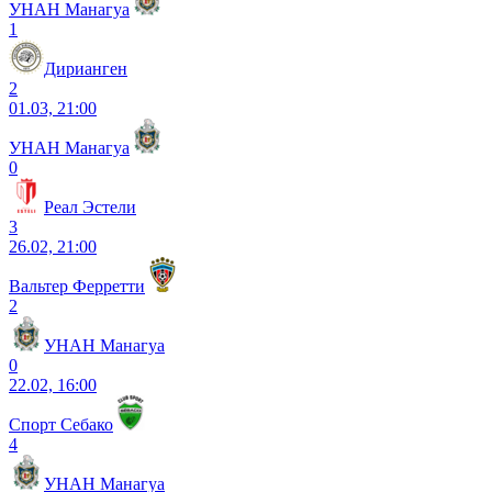
УНАН Манагуа
1
Дирианген
2
01.03, 21:00
УНАН Манагуа
0
Реал Эстели
3
26.02, 21:00
Вальтер Ферретти
2
УНАН Манагуа
0
22.02, 16:00
Спорт Себако
4
УНАН Манагуа