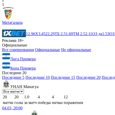
1
Матагальпа
1
2.96
X
3.45
2
2.29
ТБ 2.5
1.69
ТМ 2.5
2.11
ОЗ да
1.53
ОЗ
Реклама 18+
Официальные
Все соревнования
Официальные
Не официальные
Лига Примера
Копа Примера
Последние 20
Последние 5
Последние 10
Последние 15
Последние 20
Послед
УНАН Манагуа
20
20
1.0
4
4
12
матчи
голы
за матч
победы
ничьи
поражения
04.03, 20:00