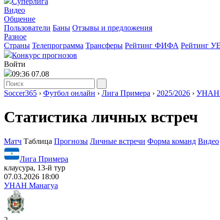
Суперлига
Видео
Общение
Пользователи
Баны
Отзывы и предложения
Разное
Страны
Телепрограмма
Трансферы
Рейтинг ФИФА
Рейтинг У
Конкурс прогнозов
Войти
09:36 07.08
Soccer365
›
Футбол онлайн
›
Лига Примера
›
2025/2026
›
УНАН 
Статистика личных встреч
Матч
Таблица
Прогнозы
Личные встречи
Форма команд
Видео
Лига Примера
клаусура, 13-й тур
07.03.2026 18:00
УНАН Манагуа
2