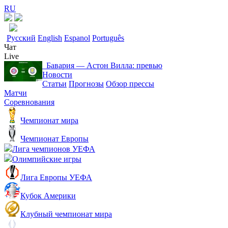
RU
Русский
English
Espanol
Português
Чат
Live
Бавария ― Астон Вилла: превью
Новости
Статьи
Прогнозы
Обзор прессы
Матчи
Соревнования
Чемпионат мира
Чемпионат Европы
Лига чемпионов УЕФА
Олимпийские игры
Лига Европы УЕФА
Кубок Америки
Клубный чемпионат мира