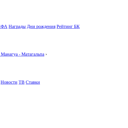
ЕФА
Награды
Дни рождения
Рейтинг БК
Манагуа - Матагальпа
›
Новости
ТВ
Ставки