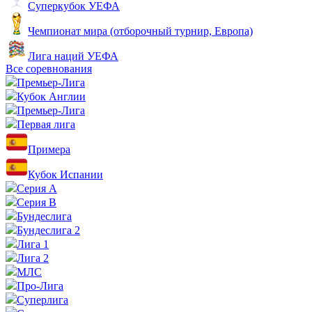
Суперкубок УЕФА
Чемпионат мира (отборочный турнир, Европа)
Лига наций УЕФА
Все соревнования
Премьер-Лига
Кубок Англии
Премьер-Лига
Первая лига
Примера
Кубок Испании
Серия А
Серия B
Бундеслига
Бундеслига 2
Лига 1
Лига 2
МЛС
Про-Лига
Суперлига