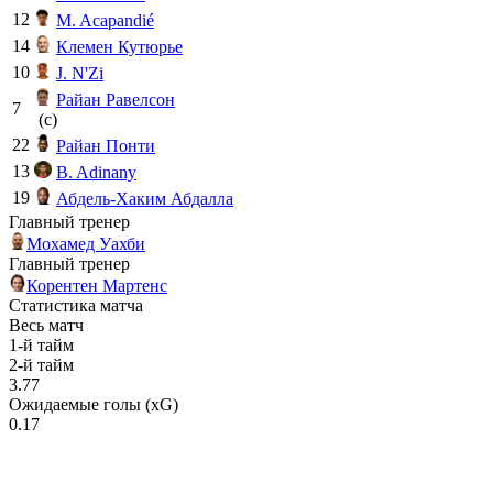
12
M. Acapandié
14
Клемен Кутюрье
10
J. N'Zi
Райан Равелсон
7
(c)
22
Райан Понти
13
B. Adinany
19
Абдель-Хаким Абдалла
Главный тренер
Мохамед Уахби
Главный тренер
Корентен Мартенс
Статистика матча
Весь матч
1-й тайм
2-й тайм
3.77
Ожидаемые голы (xG)
0.17