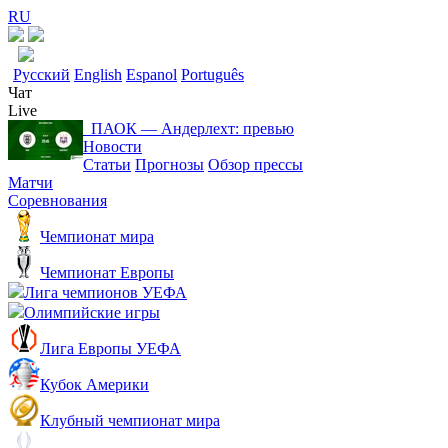
RU
Русский
English
Espanol
Português
Чат
Live
ПАОК ― Андерлехт: превью
Новости
Статьи
Прогнозы
Обзор прессы
Матчи
Соревнования
Чемпионат мира
Чемпионат Европы
Лига чемпионов УЕФА
Олимпийские игры
Лига Европы УЕФА
Кубок Америки
Клубный чемпионат мира