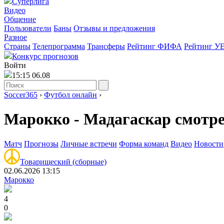
Суперлига
Видео
Общение
Пользователи
Баны
Отзывы и предложения
Разное
Страны
Телепрограмма
Трансферы
Рейтинг ФИФА
Рейтинг У
Конкурс прогнозов
Войти
15:15 06.08
Soccer365
›
Футбол онлайн
›
Марокко - Мадагаскар смотр
Матч
Прогнозы
Личные встречи
Форма команд
Видео
Новости
Товарищеский (сборные)
02.06.2026 13:15
Марокко
4
0