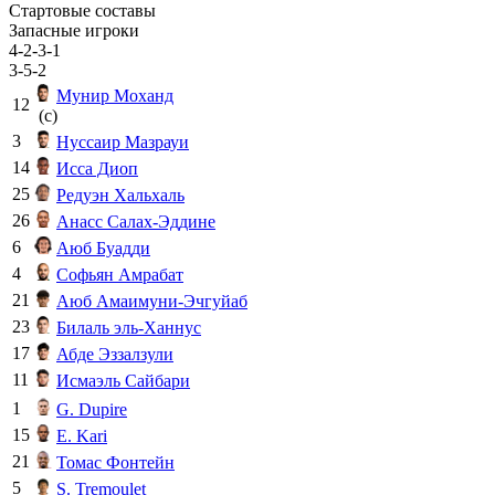
Стартовые составы
Запасные игроки
4-2-3-1
3-5-2
Мунир Моханд
12
(c)
3
Нуссаир Мазрауи
14
Исса Диоп
25
Редуэн Хальхаль
26
Анасс Салах-Эддине
6
Аюб Буадди
4
Софьян Амрабат
21
Аюб Амаимуни-Эчгуйаб
23
Билаль эль-Ханнус
17
Абде Эззалзули
11
Исмаэль Сайбари
1
G. Dupire
15
E. Kari
21
Томас Фонтейн
5
S. Tremoulet