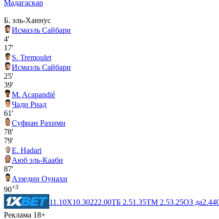
Мадагаскар
Б. эль-Ханнус
Исмаэль Сайбари
4'
17'
S. Tremoulet
Исмаэль Сайбари
25'
39'
M. Acapandié
Чади Риад
61'
Суфиан Рахими
78'
79'
E. Hadari
Аюб эль-Кааби
87'
Аззедин Оунахи
+3
90
1
1.10
X
10.30
2
22.00
ТБ 2.5
1.35
ТМ 2.5
3.25
ОЗ да
2.44
Реклама 18+