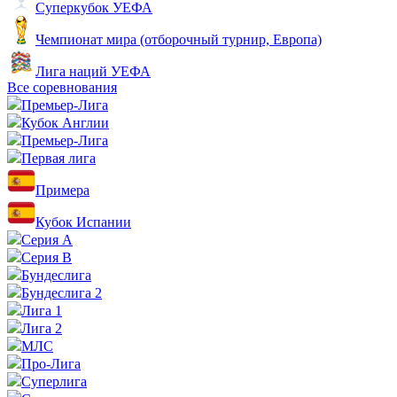
Суперкубок УЕФА
Чемпионат мира (отборочный турнир, Европа)
Лига наций УЕФА
Все соревнования
Премьер-Лига
Кубок Англии
Премьер-Лига
Первая лига
Примера
Кубок Испании
Серия А
Серия B
Бундеслига
Бундеслига 2
Лига 1
Лига 2
МЛС
Про-Лига
Суперлига