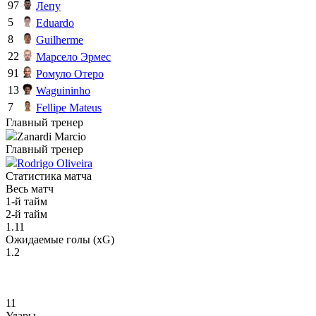
97
Лепу
5
Eduardo
8
Guilherme
22
Марсело Эрмес
91
Ромуло Отеро
13
Waguininho
7
Fellipe Mateus
Главный тренер
Zanardi Marcio
Главный тренер
Rodrigo Oliveira
Статистика матча
Весь матч
1-й тайм
2-й тайм
1.11
Ожидаемые голы (xG)
1.2
11
Удары