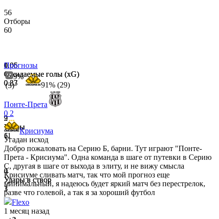
56
Отборы
60
0.06
1.05
Прогнозы
Ожидаемые голы (xG)
Ожидаемые голы (xG)
9%
0.87
0.33
91% (29)
(3)
Понте-Прета
0
2
2
9
Удары
Удары
Крисиума
11
6
Угадан исход
Добро пожаловать на Серию Б, барни. Тут играют "Понте-
Прета - Крисиума". Одна команда в шаге от путевки в Серию
С, другая в шаге от выхода в элиту, и не вижу смысла
0
4
Крисиуме сливать матч, так что мой прогноз еще
Удары в створ
Удары в створ
минимальный, я надеюсь будет яркий матч без перестрелок,
3
1
разве что голевой, а так я за хороший футбол
Flexo
1 месяц назад