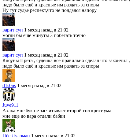
надо было ещё и красные им раздать за споры
Ну тут судье респект,что не поддался напору
варит суп
1 месяц назад в 21:02
могли бы ещё минуты 3 побегать точно
варит суп
1 месяц назад в 21:02
Клоуны Прета , судейка все правильно сделал что закончил ,
надо было ещё и красные им раздать за споры
d1s0ns
1 месяц назад в 21:02
Juve911
Ахаха мне бук не засчитывает второй гол крисиума
мне еще до вара отдали бабки
Пёс Лудоман
1 месяц назад в 21:02