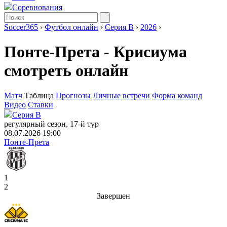
Соревнования
Soccer365
›
Футбол онлайн
›
Серия B
›
2026
›
Понте-Прета - Крисиума
смотреть онлайн
Матч
Таблица
Прогнозы
Личные встречи
Форма команд
Видео
Ставки
Серия B
регулярный сезон, 17-й тур
08.07.2026 19:00
Понте-Прета
1
2
Завершен