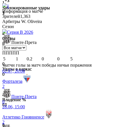
+3
1
1
1
Заблокированные удары
Заблокированные удары
Информация о матче
3
1
Зрителей
1,363
Арбитры
W. Oliveira
Сезон
Серия B 2026
2
0
Сейвы
Сейвы
Понте-Прета
0
3
П
П
П
П
П
5
1
0.2
0
0
5
0
0
матчи
голы
за матч
победы
ничьи
поражения
Удары в каркас
Удары в каркас
02.07, 20:00
0
0
Форталеза
2
35
43
Понте-Прета
Владение %
Владение %
0
65
57
28.06, 15:00
Атлетико Гоияниенсе
2
0
1