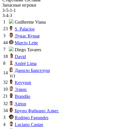
Запасные игроки
3-5-1-1
3-4-3
1
Guilherme Viana
23
S. Palacios
3
Лукас Кунья
44
Marcio Leite
7
Diego Tavares
18
David
8
André Lima
Данило Барселуш
14
(c)
32
Kevyson
10
Элвис
21
Brandão
32
Airton
34
Бруно Фабиано Алвес
3
Rodrigo Fagundes
4
Luciano Castan