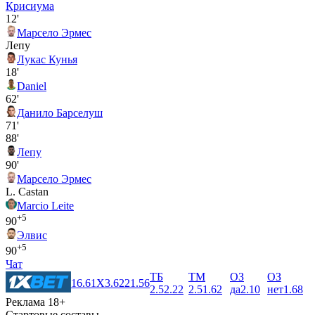
Крисиума
12'
Марсело Эрмес
Лепу
Лукас Кунья
18'
Daniel
62'
Данило Барселуш
71'
88'
Лепу
90'
Марсело Эрмес
L. Castan
Marcio Leite
+5
90
Элвис
+5
90
Чат
ТБ
ТМ
ОЗ
ОЗ
1
6.61
X
3.62
2
1.56
2.5
2.22
2.5
1.62
да
2.10
нет
1.68
Реклама 18+
Стартовые составы